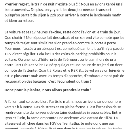
Premier regret, le train de nuit n’existe plus !!! Nous en avions gardé un si
beau souvenir… De plus, on gagnait les deux journées de transport
puisqu’on partait de Dijon à 22h pour arriver à Rome le lendemain matin
et idem au retour.
La voiture et ses 17 heures s’exclue, reste donc l’avion et le train de jour.
Que choisir ? Mon épouse fait des calculs et on se rend vite compte que les
temps de trajet sont similaires si on prend en compte le porte à porte.
Pour nous, l’accès à un aéroport est compliqué par le fait qu’il n’y a pas de
TGV direct régulier. Cela inclus des coûts de parking prohibitifs pour la
voiture. Ou une nuit d’hôtel près de l’aéroport ou le tram hors de prix
entre Part Dieu et Saint Exupéry qui ajoute une heure de trajet si on tient
compte de l’attente. Quant à Roissy et le RER B… Le vol en avion lui-même
est le plus court mais avec les temps d’approche, d’embarquement puis de
récupération des bagages, c’est l’équivalent du train !
Donc pour la planète, nous allons prendre le train !
A l’aller, tout se passe bien. Partis le matin, nous arrivons sans encombre
vers 17 h à Rome. Pas de stress et en pleine forme. C’est l’occasion de se
rendre compte du non-sens de certains écologistes irresponsables. Entre
Lyon et Turin, la rame emprunte une ancienne voie datant de 1870. La
vitesse est affichée dans les TGV de Trenitatlia. Je note donc que par