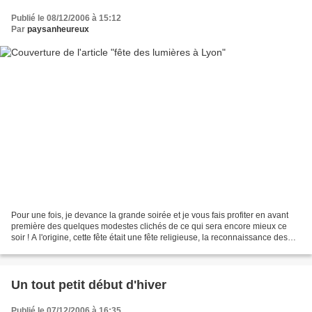
Publié le 08/12/2006 à 15:12
Par
paysanheureux
Pour une fois, je devance la grande soirée et je vous fais profiter en avant
première des quelques modestes clichés de ce qui sera encore mieux ce
soir ! A l'origine, cette fête était une fête religieuse, la reconnaissance des
canuts à la vierge de les...
Un tout petit début d'hiver
Publié le 07/12/2006 à 16:35