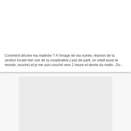
Comment décrire ma matinée ? A l'image de ma soirée, réunion de la
section locale hier soir de la coopérative,( pas de parti, on refait aussi le
monde, sourire) et je me suis couché vers 1 heure et demie du matin...Du
coup, ce matin , je suis incapable...