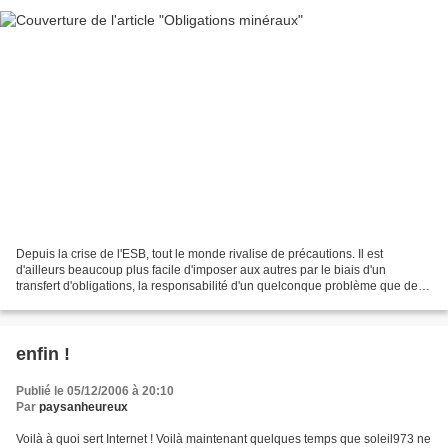
Depuis la crise de l'ESB, tout le monde rivalise de précautions. Il est
d'ailleurs beaucoup plus facile d'imposer aux autres par le biais d'un
transfert d'obligations, la responsabilité d'un quelconque problème que de
l'assumer ! Comme on ne sait plus...
enfin !
Publié le 05/12/2006 à 20:10
Par
paysanheureux
Voilà à quoi sert Internet ! Voilà maintenant quelques temps que soleil973 ne