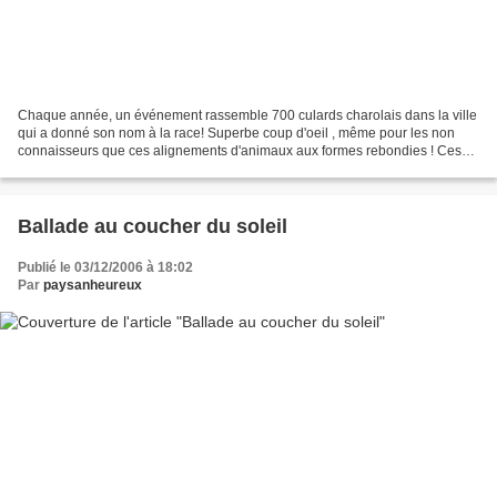
Chaque année, un événement rassemble 700 culards charolais dans la ville
qui a donné son nom à la race! Superbe coup d'oeil , même pour les non
connaisseurs que ces alignements d'animaux aux formes rebondies ! Ces
animaux souffrent d'une hypertrophie...
Ballade au coucher du soleil
Publié le 03/12/2006 à 18:02
Par
paysanheureux