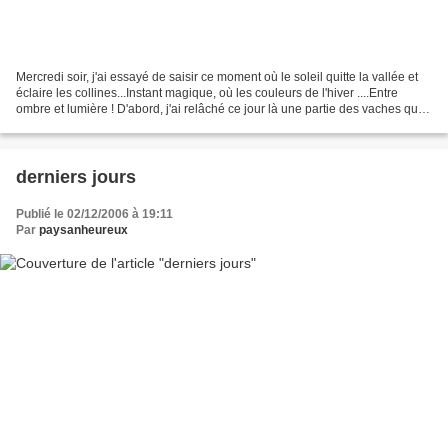
Mercredi soir, j'ai essayé de saisir ce moment où le soleil quitte la vallée et
éclaire les collines...Instant magique, où les couleurs de l'hiver ....Entre
ombre et lumière ! D'abord, j'ai relâché ce jour là une partie des vaches que
je vais passer samedi...
derniers jours
Publié le 02/12/2006 à 19:11
Par
paysanheureux