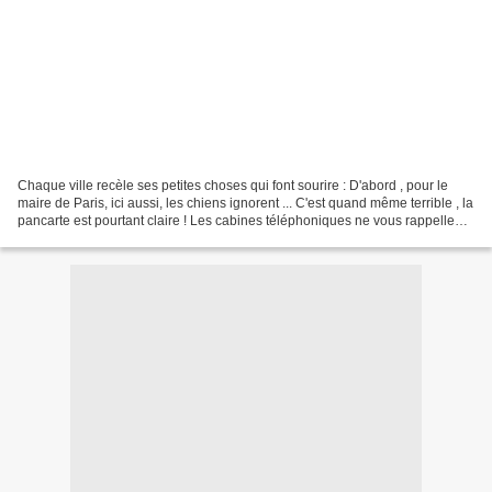
Chaque ville recèle ses petites choses qui font sourire : D'abord , pour le
maire de Paris, ici aussi, les chiens ignorent ... C'est quand même terrible , la
pancarte est pourtant claire ! Les cabines téléphoniques ne vous rappellent
rien ? Si, mais attention:...