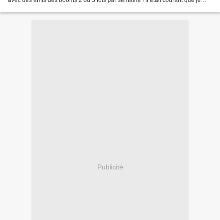
avec des amis des booms 2 ou 3 fois par semaine ! Il était courant que je
croise, dans les escaliers...
Publicité