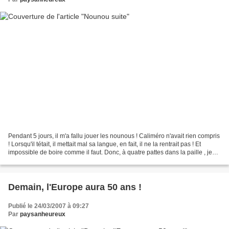
Pendant 5 jours, il m'a fallu jouer les nounous ! Caliméro n'avait rien compris
! Lorsqu'il tétait, il mettait mal sa langue, en fait, il ne la rentrait pas ! Et
impossible de boire comme il faut. Donc, à quatre pattes dans la paille , je
devais tenir...
Demain, l'Europe aura 50 ans !
Publié le 24/03/2007 à 09:27
Par
paysanheureux