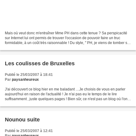
Mais où veut donc m'entraîner Mme PH dans cette tenue ? Sa perspicacité
sur Internet lui ont permis de trouver l'occasion de pouvoir faire un truc
formidable, à un coût très raisonnable ! Du style, " PH, je viens de tomber sur
****... , tu crois que ?...
Les coulisses de Bruxelles
Publié le 25/03/2007 à 18:41
Par
paysanheureux
J'ai découvert ce blog hier en me baladant ....Je choisis de vous en parler
aujourd'hui en raison de l'actualité ! Je n'ai pas eu le temps de le lire
suffisamment , juste quelques pages ! Bien sûr, ce n'est pas un blog où l'on
parle de cuisine, de rêves...
Nounou suite
Publié le 25/03/2007 à 12:41
Par
paysanheureux