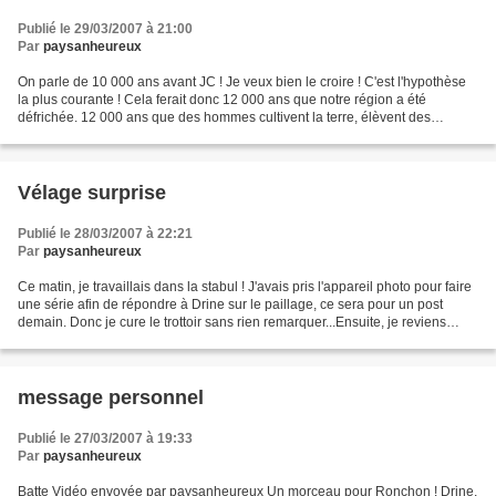
Publié le 29/03/2007 à 21:00
Par
paysanheureux
On parle de 10 000 ans avant JC ! Je veux bien le croire ! C'est l'hypothèse
la plus courante ! Cela ferait donc 12 000 ans que notre région a été
défrichée. 12 000 ans que des hommes cultivent la terre, élèvent des
animaux ! J'ai été très choqué en découvrant...
Vélage surprise
Publié le 28/03/2007 à 22:21
Par
paysanheureux
Ce matin, je travaillais dans la stabul ! J'avais pris l'appareil photo pour faire
une série afin de répondre à Drine sur le paillage, ce sera pour un post
demain. Donc je cure le trottoir sans rien remarquer...Ensuite, je reviens
mettre du foin et au...
message personnel
Publié le 27/03/2007 à 19:33
Par
paysanheureux
Batte Vidéo envoyée par paysanheureux Un morceau pour Ronchon ! Drine,