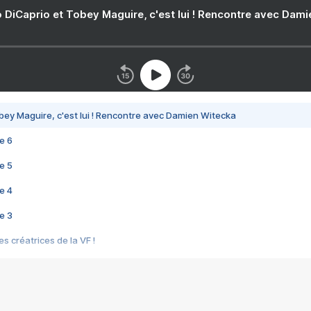
 DiCaprio et Tobey Maguire, c'est lui ! Rencontre avec Dam
bey Maguire, c'est lui ! Rencontre avec Damien Witecka
e 6
e 5
e 4
e 3
s créatrices de la VF !
e 2
e 1