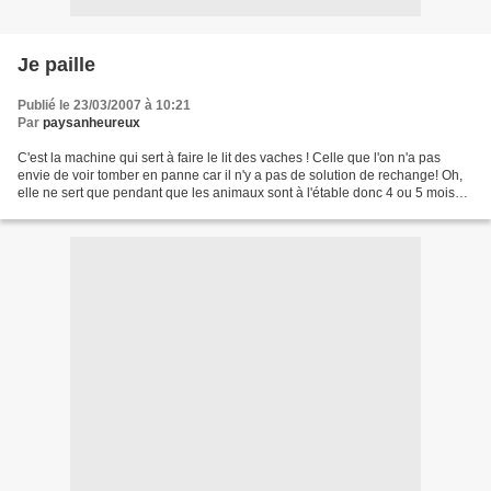
Je paille
Publié le 23/03/2007 à 10:21
Par
paysanheureux
C'est la machine qui sert à faire le lit des vaches ! Celle que l'on n'a pas
envie de voir tomber en panne car il n'y a pas de solution de rechange! Oh,
elle ne sert que pendant que les animaux sont à l'étable donc 4 ou 5 mois
par an ! Faible rentabilité...