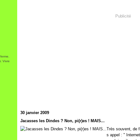
Publicité
 ferme.
. Vivre
30 janvier 2009
Jacasses les Dindes ? Non, pi(r)es ! MAIS...
Très souvent, de f
s appel : " Internet