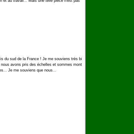
on et au travail... Mais une telle pièce n'est pas
is du sud de la France ! Je me souviens très bi
é, nous avons pris des échelles et sommes mont
tes... Je me souviens que nous...