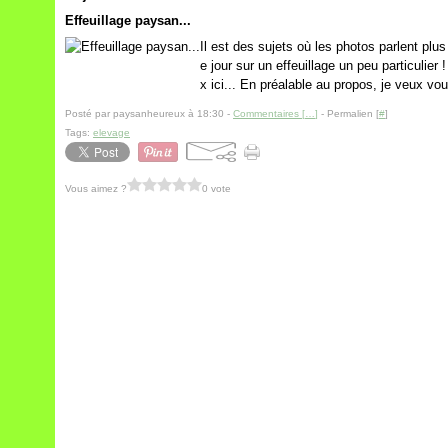
Effeuillage paysan...
Il est des sujets où les photos parlent pl
e jour sur un effeuillage un peu particulier
x ici... En préalable au propos, je veux vo
Posté par paysanheureux à 18:30 -
Commentaires [
…
]
- Permalien [
#
]
Tags:
elevage
Vous aimez ?
0 vote