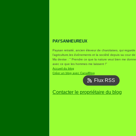
PAYSANHEUREUX
Paysan retraité, ancien éleveur de charolaises, qui regarde
l'agriculture,les événements et la société depuis sa cour de
Ma devise : " Prendre ce que la nature veut bien me donner
avec ce que les hommes me laissent !"
Accueil du blog
Créer un blog avec CanalBlog
Flux RSS
Contacter le propriétaire du blog