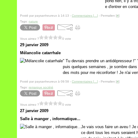
pond rien, il y a t
e d'entrer en cont
Posté par paysanheureux à 14:13 -
Commentaires [
…
]
- Permalien [
#
]
Tags:
nature
Vous aimez ?
0 vote
29 janvier 2009
Mélancolie catarrhale
" Tu devrais prendre un antidépresseur !" " 
puis quelques semaines , je sombre dans 
des mots pour me réconforter ! Je n'ai ve
Posté par paysanheureux à 09:58 -
Commentaires [
…
]
- Permalien [
#
]
Tags:
remarque société
Vous aimez ?
0 vote
27 janvier 2009
Salle à manger , informatique...
Je vais vous faire un aveu ! Je
ce dont tous les murs seraient h