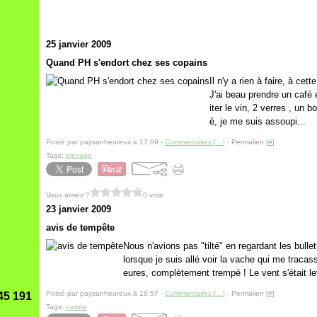
25 janvier 2009
Quand PH s'endort chez ses copains
Il n'y a rien à faire, à cet
J'ai beau prendre un café e
iter le vin, 2 verres , un b
é, je me suis assoupi...
Posté par paysanheureux à 17:09 -
Commentaires [
…
]
- Permalien [
#
]
Tags:
elevage
Vous aimez ?
0 vote
23 janvier 2009
avis de tempête
Nous n'avions pas "tilté" en regardant les bulle
lorsque je suis allé voir la vache qui me tracassa
eures, complètement trempé ! Le vent s'était lev
Posté par paysanheureux à 19:57 -
Commentaires [
…
]
- Permalien [
#
]
45 191
Tags:
nature