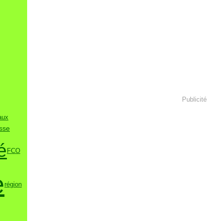
Publicité
aux
sse
é
FCO
e
région