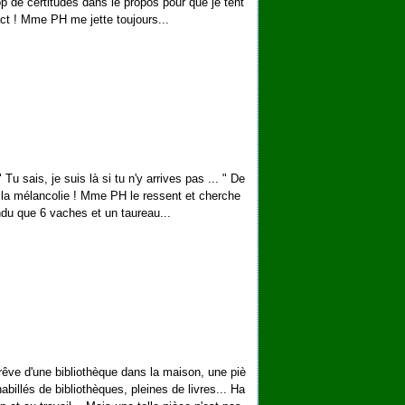
rop de certitudes dans le propos pour que je tent
act ! Mme PH me jette toujours...
Tu sais, je suis là si tu n'y arrives pas ... " De
la mélancolie ! Mme PH le ressent et cherche
ndu que 6 vaches et un taureau...
 rêve d'une bibliothèque dans la maison, une piè
abillés de bibliothèques, pleines de livres... Ha