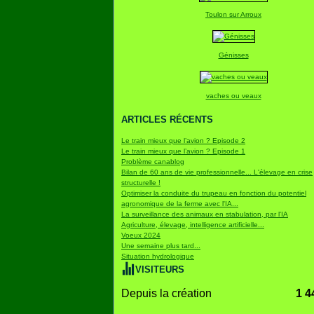
Toulon sur Arroux
Génisses
vaches ou veaux
ARTICLES RÉCENTS
Le train mieux que l’avion ? Episode 2
Le train mieux que l’avion ? Episode 1
Problème canablog
Bilan de 60 ans de vie professionnelle... L'élevage en crise
structurelle !
Optimiser la conduite du trupeau en fonction du potentiel
agronomique de la ferme avec l'IA...
La surveillance des animaux en stabulation, par l'IA
Agriculture, élevage, intelligence artificielle...
Voeux 2024
Une semaine plus tard...
Situation hydrologique
VISITEURS
Depuis la création
1 4