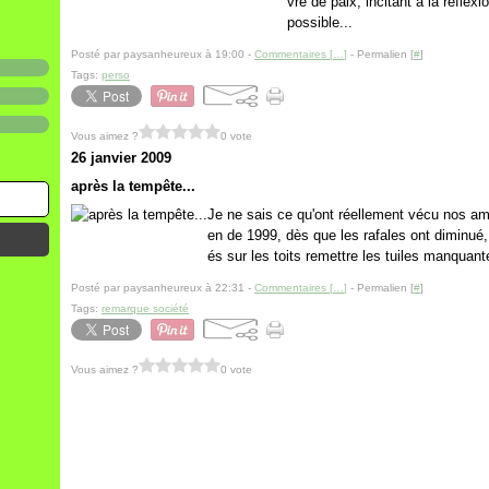
vre de paix, incitant à la réflexi
possible...
Posté par paysanheureux à 19:00 -
Commentaires [
…
]
- Permalien [
#
]
Tags:
perso
Vous aimez ?
0 vote
26 janvier 2009
après la tempête...
Je ne sais ce qu'ont réellement vécu nos am
en de 1999, dès que les rafales ont diminu
és sur les toits remettre les tuiles manquan
Posté par paysanheureux à 22:31 -
Commentaires [
…
]
- Permalien [
#
]
Tags:
remarque société
Vous aimez ?
0 vote