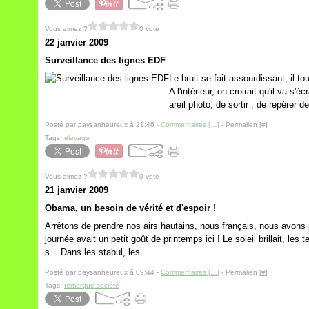
Vous aimez ?
0 vote
22 janvier 2009
Surveillance des lignes EDF
Le bruit se fait assourdissant, il t
A l'intérieur, on croirait qu'il va s'é
areil photo, de sortir , de repérer de
Posté par paysanheureux à 21:46 -
Commentaires [
…
]
- Permalien [
#
]
Tags:
elevage
Vous aimez ?
0 vote
21 janvier 2009
Obama, un besoin de vérité et d'espoir !
Arrêtons de prendre nos airs hautains, nous français, nous avons 
journée avait un petit goût de printemps ici ! Le soleil brillait, l
s... Dans les stabul, les...
Posté par paysanheureux à 09:44 -
Commentaires [
…
]
- Permalien [
#
]
Tags:
remarque société