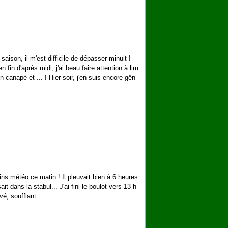
te saison, il m'est difficile de dépasser minuit !
n fin d'après midi, j'ai beau faire attention à lim
on canapé et ... ! Hier soir, j'en suis encore gên
tins météo ce matin ! Il pleuvait bien à 6 heures
it dans la stabul... J'ai fini le boulot vers 13 h
é, soufflant...