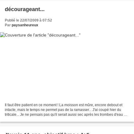
décourageant...
Publié le 22/07/2009 à 07:52
Par
paysanheureux
Il faut être patient en ce moment ! La moisson est mûre, encore debout et
intacte, mais le temps ne permet pas de la ramasser... J'ai coupé hier du
triticale... Je ne pensais pas qu'il serait aussi sec après les trombes d'eau de
la semaine dernière. Heureuse...