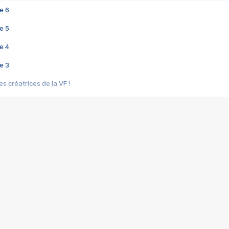
e 6
e 5
e 4
e 3
s créatrices de la VF !
e 2
e 1
e Mektoub My Love arrive enfin ! Rencontre avec Shaïn Boumedine et Sal
i : après Toni en famille
elle réalise le bouleversant Dites lui que je l'aime
ais ! Rencontre autour de Vie privée de Rebecca Zlotowski
 de Marguerite, Grave... Rencontre avec Ella Rumpf