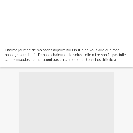
Énorme journée de moissons aujourd'hui ! Inutile de vous dire que mon
passage sera furtif... Dans la chaleur de la soirée, elle a tiré son fil, pas folle
car les insectes ne manquent pas en ce moment... C'est très difficile à
prendre en photo, en réalité,...