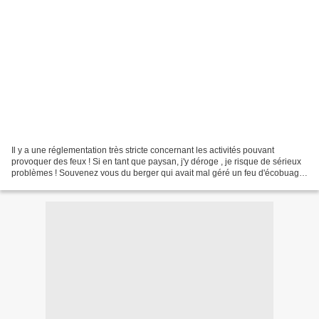
Il y a une réglementation très stricte concernant les activités pouvant
provoquer des feux ! Si en tant que paysan, j'y déroge , je risque de sérieux
problèmes ! Souvenez vous du berger qui avait mal géré un feu d'écobuage
dans les Pyrénées ! J'étais...