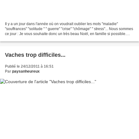
Il y a un jour dans l'année où on voudrait oublier les mots "maladie"
"souffrances" "solitude " " guerre" "crise" "chômage" " stress"... Nous sommes
ce jour : Je vous souhaite donc un très beau Noël, en famille si possible.
Que les cadeaux soient le reflet...
Vaches trop difficiles...
Publié le 24/12/2011 à 16:51
Par
paysanheureux