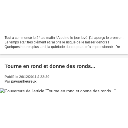
Tout a commencé le 24 au matin ! A peine le jour levé, j'ai aperçu le premier :
Le temps était très clément et j'ai pris le risque de le laisser dehors !
Quelques heures plus tard, la quiétude du troupeau m'a impressionné : De
loin, je surveillais le...
Tourne en rond et donne des ronds...
Publié le 26/12/2011 à 22:30
Par
paysanheureux