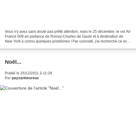
Vous n'y avez sans doute pas prêté attention, mais le 25 décembre, le vol Air
France 008 en partance de Roissy-Charles de Gaule et à destination de
New York a connu quelques problèmes ! Par curiosité, j'ai recherché ce vol
sur le site Flightradar24.com...
Noël...
Publié le 25/12/2011 à 11:29
Par
paysanheureux