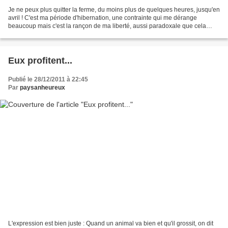
Je ne peux plus quitter la ferme, du moins plus de quelques heures, jusqu'en
avril ! C'est ma période d'hibernation, une contrainte qui me dérange
beaucoup mais c'est la rançon de ma liberté, aussi paradoxale que cela
puisse paraître. Il est certain que...
Eux profitent...
Publié le 28/12/2011 à 22:45
Par
paysanheureux
L'expression est bien juste : Quand un animal va bien et qu'il grossit, on dit