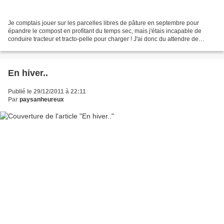
Je comptais jouer sur les parcelles libres de pâture en septembre pour
épandre le compost en profitant du temps sec, mais j'étais incapable de
conduire tracteur et tracto-pelle pour charger ! J'ai donc du attendre de
reprendre... Jusqu'à présent, soit...
En hiver..
Publié le 29/12/2011 à 22:11
Par
paysanheureux