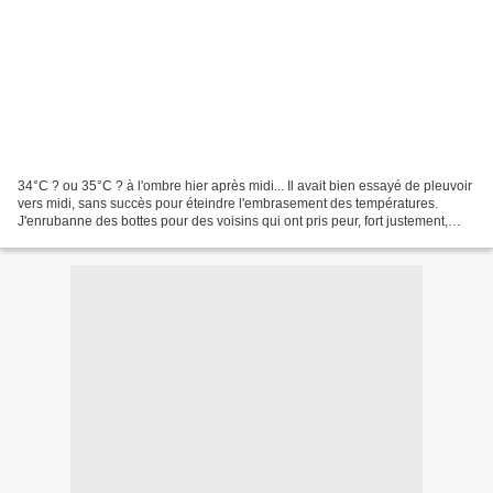
34°C ? ou 35°C ? à l'ombre hier après midi... Il avait bien essayé de pleuvoir
vers midi, sans succès pour éteindre l'embrasement des températures.
J'enrubanne des bottes pour des voisins qui ont pris peur, fort justement,
avec les nuages de midi. Ils...