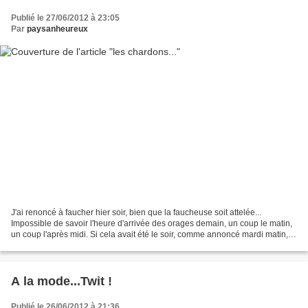
Publié le 27/06/2012 à 23:05
Par
paysanheureux
J'ai renoncé à faucher hier soir, bien que la faucheuse soit attelée...
Impossible de savoir l'heure d'arrivée des orages demain, un coup le matin,
un coup l'après midi. Si cela avait été le soir, comme annoncé mardi matin,
j'aurai tenté. En coupant hier...
A la mode...Twit !
Publié le 26/06/2012 à 21:36