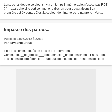
Lorsque j'ai débuté ce blog, ( il y a un temps immémorable, n'est ce pas RDT
? ), j' avais choisi le vert comme fond d'écran pour deux raisons ! La
première est évidente : C'est la couleur dominante de la nature ici ! Vert
tâché de points blancs... La...
Impasse des patous...
Publié le 24/06/2012 à 22:38
Par
paysanheureux
Il est des communiqués de presse qui interrogent...
Communiqu__de_presse___condamnation_patou Les chiens "Patou" sont
des chiens qui protègent les troupeaux de moutons des attaques des loups.
Seul problème, ils défendent le troupeau contre tout ce qu'ils...