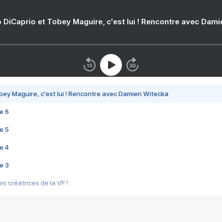
 DiCaprio et Tobey Maguire, c'est lui ! Rencontre avec Dam
bey Maguire, c'est lui ! Rencontre avec Damien Witecka
e 6
e 5
e 4
e 3
s créatrices de la VF !
e 2
e 1