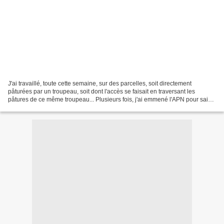
J'ai travaillé, toute cette semaine, sur des parcelles, soit directement
pâturées par un troupeau, soit dont l'accès se faisait en traversant les
pâtures de ce même troupeau... Plusieurs fois, j'ai emmené l'APN pour saisir
ces instants de bonheur de vaches....