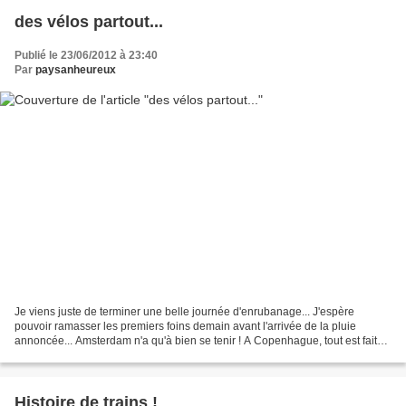
des vélos partout...
Publié le 23/06/2012 à 23:40
Par
paysanheureux
Je viens juste de terminer une belle journée d'enrubanage... J'espère
pouvoir ramasser les premiers foins demain avant l'arrivée de la pluie
annoncée... Amsterdam n'a qu'à bien se tenir ! A Copenhague, tout est fait
pour le vélo. Il y en a partout et...
Histoire de trains !