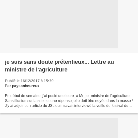
je suis sans doute prétentieux... Lettre au
ministre de l'agriculture
Publié le 16/12/2017 à 15:39
Par
paysanheureux
En début de semaine, j'ai posté une lettre_à Mr_le_ministre de l'agriculture.
Sans illusion sur la suite et une réponse, elle doit être noyée dans la masse !
J'y ai adjoint un article du JSL qui m'avait interviewé la veille du festival du
boeuf de Charolles...