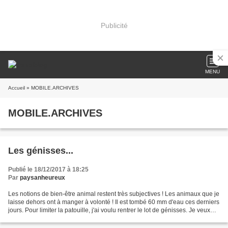
Publicité
MENU
Accueil
» MOBILE.ARCHIVES
MOBILE.ARCHIVES
Les génisses...
Publié le 18/12/2017 à 18:25
Par
paysanheureux
Les notions de bien-être animal restent très subjectives ! Les animaux que je
laisse dehors ont à manger à volonté ! Il est tombé 60 mm d'eau ces derniers
jours. Pour limiter la patouille, j'ai voulu rentrer le lot de génisses. Je veux
éviter des lots...