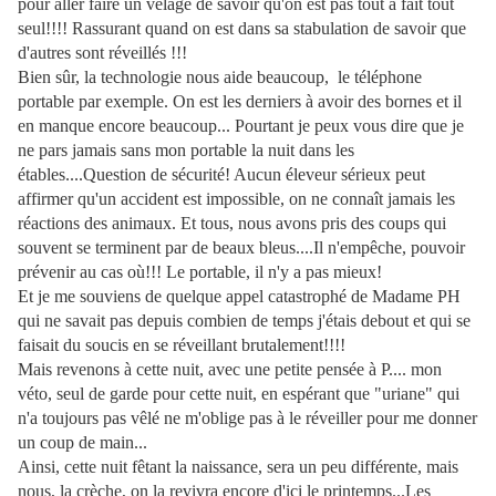
pour aller faire un vêlage de savoir qu'on est pas tout à fait tout
seul!!!! Rassurant quand on est dans sa stabulation de savoir que
d'autres sont réveillés !!!
Bien sûr, la technologie nous aide beaucoup, le téléphone
portable par exemple. On est les derniers à avoir des bornes et il
en manque encore beaucoup... Pourtant je peux vous dire que je
ne pars jamais sans mon portable la nuit dans les
étables....Question de sécurité! Aucun éleveur sérieux peut
affirmer qu'un accident est impossible, on ne connaît jamais les
réactions des animaux. Et tous, nous avons pris des coups qui
souvent se terminent par de beaux bleus....Il n'empêche, pouvoir
prévenir au cas où!!! Le portable, il n'y a pas mieux!
Et je me souviens de quelque appel catastrophé de Madame PH
qui ne savait pas depuis combien de temps j'étais debout et qui se
faisait du soucis en se réveillant brutalement!!!!
Mais revenons à cette nuit, avec une petite pensée à P.... mon
véto, seul de garde pour cette nuit, en espérant que "uriane" qui
n'a toujours pas vêlé ne m'oblige pas à le réveiller pour me donner
un coup de main...
Ainsi, cette nuit fêtant la naissance, sera un peu différente, mais
nous, la crèche, on la revivra encore d'ici le printemps...Les