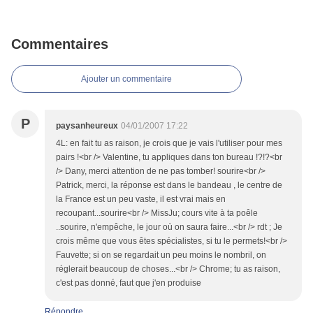
Commentaires
Ajouter un commentaire
P
paysanheureux
04/01/2007 17:22
4L: en fait tu as raison, je crois que je vais l'utiliser pour mes
pairs !<br /> Valentine, tu appliques dans ton bureau !?!?<br
/> Dany, merci attention de ne pas tomber! sourire<br />
Patrick, merci, la réponse est dans le bandeau , le centre de
la France est un peu vaste, il est vrai mais en
recoupant...sourire<br /> MissJu; cours vite à ta poêle
..sourire, n'empêche, le jour où on saura faire...<br /> rdt ; Je
crois même que vous êtes spécialistes, si tu le permets!<br />
Fauvette; si on se regardait un peu moins le nombril, on
réglerait beaucoup de choses...<br /> Chrome; tu as raison,
c'est pas donné, faut que j'en produise
Répondre