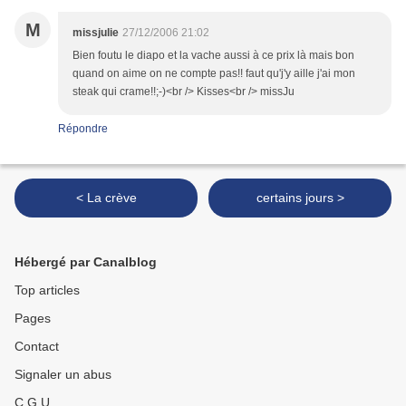
M
missjulie
27/12/2006 21:02
Bien foutu le diapo et la vache aussi à ce prix là mais bon
quand on aime on ne compte pas!! faut qu'j'y aille j'ai mon
steak qui crame!!;-)<br /> Kisses<br /> missJu
Répondre
< La crève
certains jours >
Hébergé par Canalblog
Top articles
Pages
Contact
Signaler un abus
C.G.U.