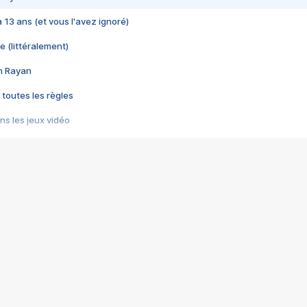
 a 13 ans (et vous l'avez ignoré)
e (littéralement)
im Rayan
 toutes les règles
s les jeux vidéo
us choquant de Rockstar ? - Le scandale BULLY
e plus moche de Steam
du RÊVE tourne au CAUCHEMAR
pendant 8 heures
it… à tort
umiliés par un jeu vidéo
ire - Final Fantasy 8