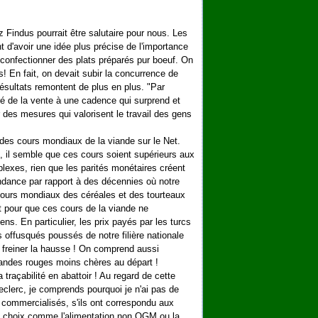
z Findus pourrait être salutaire pour nous. Les
'avoir une idée plus précise de l'importance
 confectionner des plats préparés pur boeuf. On
 En fait, on devait subir la concurrence de
ésultats remontent de plus en plus. "Par
iré de la vente à une cadence qui surprend et
r des mesures qui valorisent le travail des gens
 des cours mondiaux de la viande sur le Net.
t, il semble que ces cours soient supérieurs aux
lexes, rien que les parités monétaires créent
endance par rapport à des décennies où notre
 cours mondiaux des céréales et des tourteaux
it pour que ces cours de la viande ne
sens. E
n particulier, les prix payés par les turcs
 offusqués poussés de notre filière nationale
de freiner la hausse ! On comprend aussi
 viandes rouges moins chères au départ !
la traçabilité en abattoir ! Au regard de cette
clerc, je comprends pourquoi je n'ai pas de
t commercialisés, s'ils ont correspondu aux
ins choix comme l'alimentation non OGM ou la