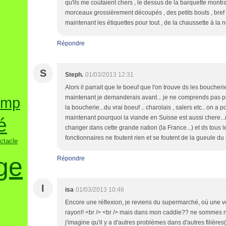
qu'ils me coùtaient chers , le dessus de la barquette montr
morceaux grossièrement découpés , des petits bouts , bref ,
maintenant les étiquettes pour tout , de la chaussette à la no
Répondre
S
Steph.
01/03/2013 12:31
Alors il parrait que le boeuf que l'on trouve ds les boucheri
maintenant je demanderais avant... je ne comprends pas po
amp
la boucherie...du vrai boeuf .. charolais , salers etc.. on 
maintenant pourquoi la viande en Suisse est aussi chere...m
é
changer dans cette grande nation (la France...) et ds tous l
fonctionnaires ne foutent rien et se foutent de la gueule du
ctacle
ge
Répondre
I
isa
01/03/2013 10:46
Encore une réflexion, je reviens du supermarché, où une ve
rayon!! <br /> <br /> mais dans mon caddie?? ne sommes n
j'imagine qu'il y a d'autres problèmes dans d'autres filières(c