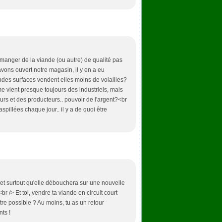
ut manger de la viande (ou autre) de qualité pas
vons ouvert notre magasin, il y en a eu
grandes surfaces vendent elles moins de volailles?
me vient presque toujours des industriels, mais
s et des producteurs.. pouvoir de l'argent?<br
spillées chaque jour.. il y a de quoi être
et surtout qu'elle débouchera sur une nouvelle
r /> Et toi, vendre ta viande en circuit court
re possible ? Au moins, tu as un retour
nts !