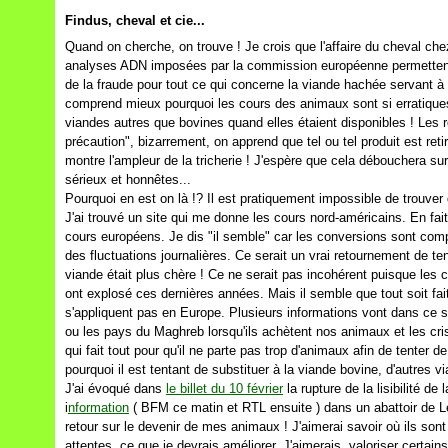
Findus, cheval et cie...
Quand on cherche, on trouve ! Je crois que l'affaire du cheval che
analyses ADN imposées par la commission européenne permettent d
de la fraude pour tout ce qui concerne la viande hachée servant à
comprend mieux pourquoi les cours des animaux sont si erratiques!
viandes autres que bovines quand elles étaient disponibles ! Les r
précaution", bizarrement, on apprend que tel ou tel produit est ret
montre l'ampleur de la tricherie ! J'espère que cela débouchera su
sérieux et honnêtes...
Pourquoi en est on là !? Il est pratiquement impossible de trouver
J'ai trouvé un site qui me donne les cours nord-américains. En fai
cours européens. Je dis "il semble" car les conversions sont comp
des fluctuations journalières. Ce serait un vrai retournement de t
viande était plus chère ! Ce ne serait pas incohérent puisque les
ont explosé ces dernières années. Mais il semble que tout soit fa
s'appliquent pas en Europe. Plusieurs informations vont dans ce 
ou les pays du Maghreb lorsqu'ils achètent nos animaux et les cris
qui fait tout pour qu'il ne parte pas trop d'animaux afin de tenter 
pourquoi il est tentant de substituer à la viande bovine, d'autres
J'ai évoqué dans
le billet du 10 février
la rupture de la lisibilité de 
i
nformation
( BFM ce matin et RTL ensuite ) dans un abattoir de Le
retour sur le devenir de mes animaux ! J'aimerai savoir où ils son
attentes, ce que je devrais améliorer. J'aimerais valoriser certa