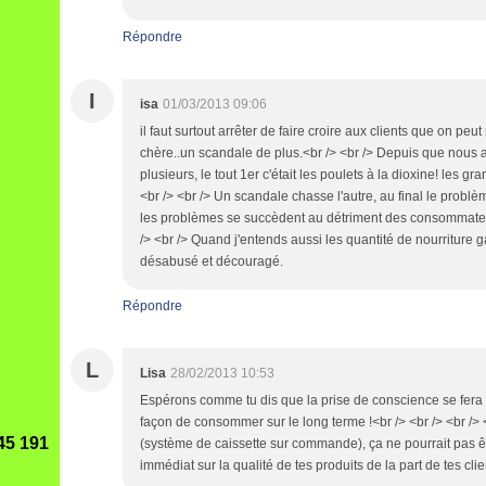
Répondre
I
isa
01/03/2013 09:06
il faut surtout arrêter de faire croire aux clients que on pe
chère..un scandale de plus.<br /> <br /> Depuis que nous a
plusieurs, le tout 1er c'était les poulets à la dioxine! les 
<br /> <br /> Un scandale chasse l'autre, au final le problè
les problèmes se succèdent au détriment des consommateur
/> <br /> Quand j'entends aussi les quantité de nourriture ga
désabusé et découragé.
Répondre
L
Lisa
28/02/2013 10:53
Espérons comme tu dis que la prise de conscience se fera 
façon de consommer sur le long terme !<br /> <br /> <br /> <b
45 191
(système de caissette sur commande), ça ne pourrait pas êt
immédiat sur la qualité de tes produits de la part de tes clie