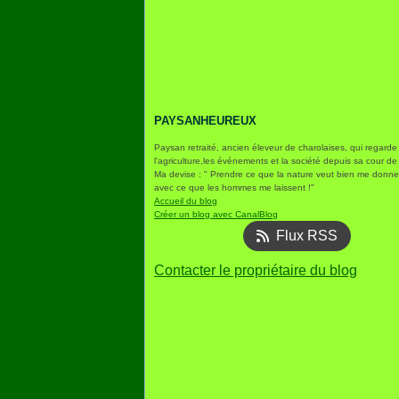
PAYSANHEUREUX
Paysan retraité, ancien éleveur de charolaises, qui regarde
l'agriculture,les événements et la société depuis sa cour de
Ma devise : " Prendre ce que la nature veut bien me donner
avec ce que les hommes me laissent !"
Accueil du blog
Créer un blog avec CanalBlog
Flux RSS
Contacter le propriétaire du blog