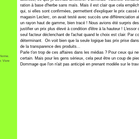
ration à base d'herbe sans maïs. Mais il est clair que cela empêch
qui, si elles sont confirmées, permettent d'expliquer le prix cassé
magasin Leclerc, on avait testé avec succès une différenciation a
un rayon haut de gamme, bien tracé ! Nous avions été surpris des r
justifier un prix plus élevé à condition d'être à la hauteur ! L'essor 
seul facteur déclenchant de l'achat quand le choix est clair. Par c
déterminant. On voit bien que la seule logique bas prix prise dan
de la transparence des produits...
Parle t'on trop de ces affaires dans les médias ? Pour ceux qui ne 
 ferme.
certain. Mais pour les gens sérieux, cela peut être un coup de pied 
. Vivre
Dommage que l'on n'ait pas anticipé en prenant modèle sur le trav