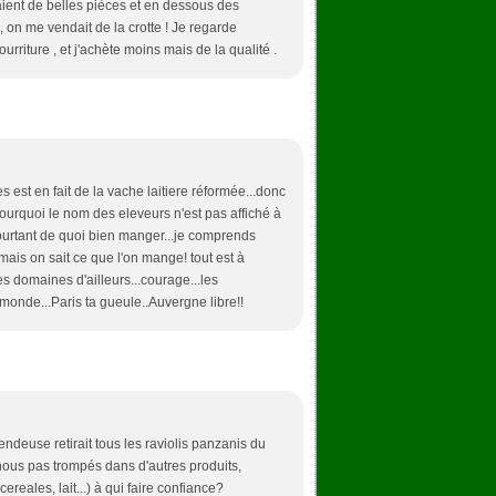
aient de belles pièces et en dessous des
 on me vendait de la crotte ! Je regarde
urriture , et j'achète moins mais de la qualité .
es est en fait de la vache laitiere réformée...donc
urquoi le nom des eleveurs n'est pas affiché à
a pourtant de quoi bien manger...je comprends
ais on sait ce que l'on mange! tout est à
es domaines d'ailleurs...courage...les
 monde...Paris ta gueule..Auvergne libre!!
ndeuse retirait tous les raviolis panzanis du
ous pas trompés dans d'autres produits,
ereales, lait...) à qui faire confiance?