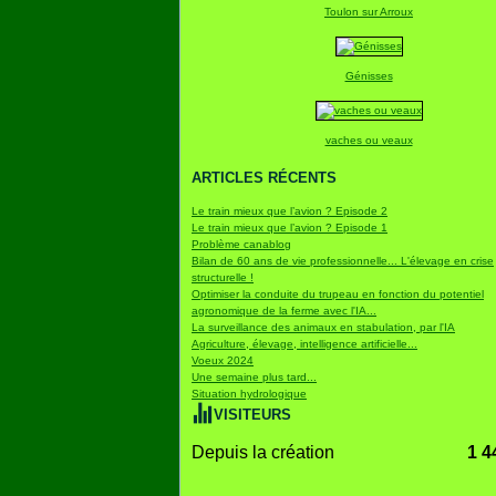
Toulon sur Arroux
Génisses
vaches ou veaux
ARTICLES RÉCENTS
Le train mieux que l’avion ? Episode 2
Le train mieux que l’avion ? Episode 1
Problème canablog
Bilan de 60 ans de vie professionnelle... L'élevage en crise
structurelle !
Optimiser la conduite du trupeau en fonction du potentiel
agronomique de la ferme avec l'IA...
La surveillance des animaux en stabulation, par l'IA
Agriculture, élevage, intelligence artificielle...
Voeux 2024
Une semaine plus tard...
Situation hydrologique
VISITEURS
Depuis la création
1 4