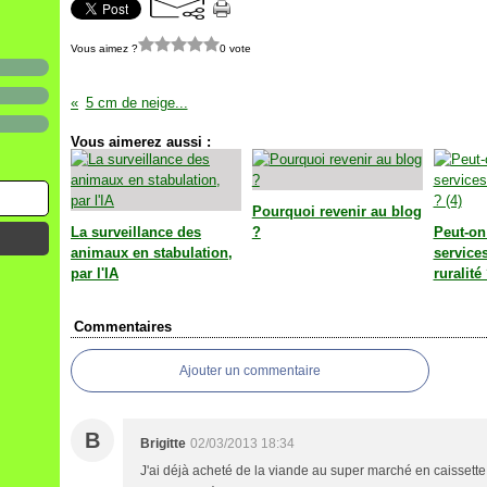
Vous aimez ?
0 vote
5 cm de neige...
Vous aimerez aussi :
Pourquoi revenir au blog
La surveillance des
?
Peut-on
animaux en stabulation,
service
par l'IA
ruralité 
Commentaires
Ajouter un commentaire
B
Brigitte
02/03/2013 18:34
J'ai déjà acheté de la viande au super marché en caissette