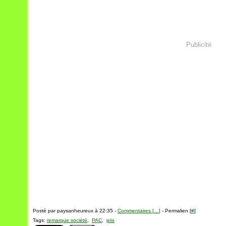
Publicité
Posté par paysanheureux à 22:35 -
Commentaires [
…
]
- Permalien [
#
]
Tags:
remarque société
,
PAC
,
prix