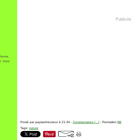
Publicité
 ferme.
. Vivre
Posté par paysanheureux à 21:34 -
Commentaires [
…
]
- Permalien [
#
]
Tags:
nature