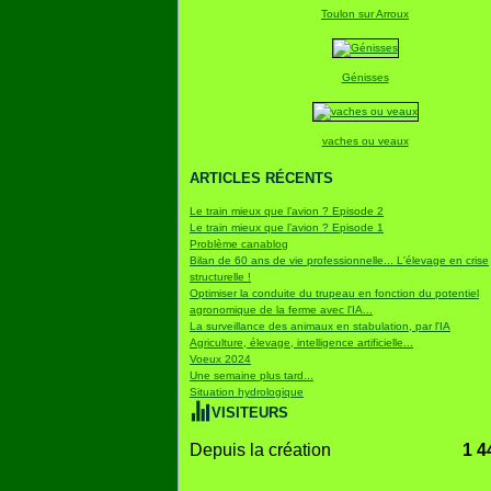
Toulon sur Arroux
Génisses
vaches ou veaux
ARTICLES RÉCENTS
Le train mieux que l’avion ? Episode 2
Le train mieux que l’avion ? Episode 1
Problème canablog
Bilan de 60 ans de vie professionnelle... L'élevage en crise
structurelle !
Optimiser la conduite du trupeau en fonction du potentiel
agronomique de la ferme avec l'IA...
La surveillance des animaux en stabulation, par l'IA
Agriculture, élevage, intelligence artificielle...
Voeux 2024
Une semaine plus tard...
Situation hydrologique
VISITEURS
Depuis la création
1 4