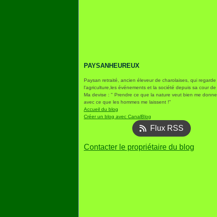
PAYSANHEUREUX
Paysan retraité, ancien éleveur de charolaises, qui regarde
l'agriculture,les événements et la société depuis sa cour de
Ma devise : " Prendre ce que la nature veut bien me donner
avec ce que les hommes me laissent !"
Accueil du blog
Créer un blog avec CanalBlog
Flux RSS
Contacter le propriétaire du blog