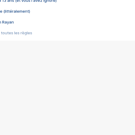
 a 13 ans (et vous l'avez ignoré)
e (littéralement)
im Rayan
 toutes les règles
s les jeux vidéo
us choquant de Rockstar ? - Le scandale BULLY
e plus moche de Steam
du RÊVE tourne au CAUCHEMAR
pendant 8 heures
it… à tort
umiliés par un jeu vidéo
ire - Final Fantasy 8
ti un empire - Age of Empires