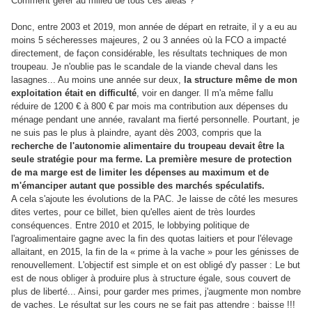
Comment gérer au milieu de tous ces aléas ?
Donc, entre 2003 et 2019, mon année de départ en retraite, il y a eu au
moins 5 sécheresses majeures, 2 ou 3 années où la FCO a impacté
directement, de façon considérable, les résultats techniques de mon
troupeau. Je n'oublie pas le scandale de la viande cheval dans les
lasagnes... Au moins une année sur deux,
la structure même de mon
exploitation était en difficulté
, voir en danger. Il m'a même fallu
réduire de 1200 € à 800 € par mois ma contribution aux dépenses du
ménage pendant une année, ravalant ma fierté personnelle. Pourtant, je
ne suis pas le plus à plaindre, ayant dès 2003, compris que la
recherche de l'autonomie alimentaire du troupeau devait être la
seule stratégie pour ma ferme. La première mesure de protection
de ma marge est de limiter les dépenses au maximum et de
m'émanciper autant que possible des marchés spéculatifs.
A cela s'ajoute les évolutions de la PAC. Je laisse de côté les mesures
dites vertes, pour ce billet, bien qu'elles aient de très lourdes
conséquences. Entre 2010 et 2015, le lobbying politique de
l'agroalimentaire gagne avec la fin des quotas laitiers et pour l'élevage
allaitant, en 2015, la fin de la « prime à la vache » pour les génisses de
renouvellement. L'objectif est simple et on est obligé d'y passer : Le but
est de nous obliger à produire plus à structure égale, sous couvert de
plus de liberté... Ainsi, pour garder mes primes, j'augmente mon nombre
de vaches. Le résultat sur les cours ne se fait pas attendre : baisse !!!