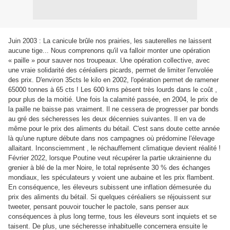
Juin 2003 : La canicule brûle nos prairies, les sauterelles ne laissent
aucune tige... Nous comprenons qu'il va falloir monter une opération
« paille » pour sauver nos troupeaux. Une opération collective, avec
une vraie solidarité des céréaliers picards, permet de limiter l'envolée
des prix. D'environ 35cts le kilo en 2002, l'opération permet de ramener
65000 tonnes à 65 cts ! Les 600 kms pèsent très lourds dans le coût ,
pour plus de la moitié. Une fois la calamité passée, en 2004, le prix de
la paille ne baisse pas vraiment. Il ne cessera de progresser par bonds
au gré des sécheresses les deux décennies suivantes. Il en va de
même pour le prix des aliments du bétail. C'est sans doute cette année
là qu'une rupture débute dans nos campagnes où prédomine l'élevage
allaitant. Inconsciemment , le réchauffement climatique devient réalité !
Février 2022, lorsque Poutine veut récupérer la partie ukrainienne du
grenier à blé de la mer Noire, le total représente 30 % des échanges
mondiaux, les spéculateurs y voient une aubaine et les prix flambent.
En conséquence, les éleveurs subissent une inflation démesurée du
prix des aliments du bétail. Si quelques céréaliers se réjouissent sur
tweeter, pensant pouvoir toucher le pactole, sans penser aux
conséquences à plus long terme, tous les éleveurs sont inquiets et se
taisent. De plus, une sécheresse inhabituelle concernera ensuite le