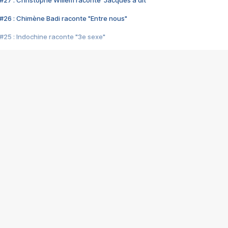
#27 : Christophe Willem raconte "Jacques a dit"
#26 : Chimène Badi raconte "Entre nous"
#25 : Indochine raconte "3e sexe"
#24 : Zaho raconte "C'est chelou"
#23 : Patrick Bruel raconte "Au café des délices"
#22 : Kyo raconte "Le chemin"
#21 : Nolwenn Leroy raconte "Cassé"
#20 : Patrick Hernandez raconte "Born to be alive"
#19 : Lorie raconte "Près de moi"
#18 : Michael Jones raconte "A nos actes manqués" (avec Jean-Jacque
#17 : Khaled raconte "Aïcha"
#16 : Corneille raconte "Parce qu'on vient de loin"
#15 : Indochine raconte "L'aventurier"