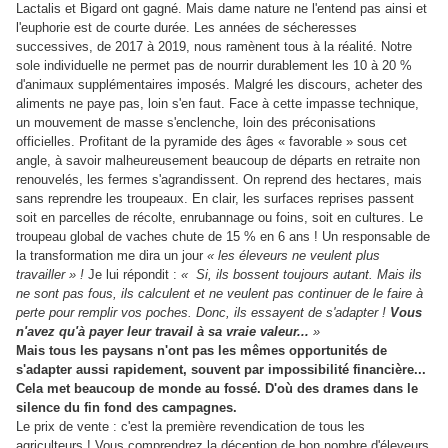
Lactalis et Bigard ont gagné. Mais dame nature ne l'entend pas ainsi et
l'euphorie est de courte durée. Les années de sécheresses
successives, de 2017 à 2019, nous ramènent tous à la réalité. Notre
sole individuelle ne permet pas de nourrir durablement les 10 à 20 %
d'animaux supplémentaires imposés. Malgré les discours, acheter des
aliments ne paye pas, loin s'en faut. Face à cette impasse technique,
un mouvement de masse s'enclenche, loin des préconisations
officielles. Profitant de la pyramide des âges « favorable » sous cet
angle, à savoir malheureusement beaucoup de départs en retraite non
renouvelés, les fermes s'agrandissent. On reprend des hectares, mais
sans reprendre les troupeaux. En clair, les surfaces reprises passent
soit en parcelles de récolte, enrubannage ou foins, soit en cultures. Le
troupeau global de vaches chute de 15 % en 6 ans ! Un responsable de
la transformation me dira un jour
« les éleveurs ne veulent plus
travailler » !
Je lui répondit :
« Si, ils bossent toujours autant. Mais ils
ne sont pas fous, ils calculent et ne veulent pas continuer de le faire à
perte pour remplir vos poches. Donc, ils essayent de s'adapter !
Vous
n'avez qu'à payer leur travail à sa vraie valeur...
»
Mais tous les paysans n'ont pas les mêmes opportunités de
s'adapter aussi rapidement, souvent par impossibilité financière...
Cela met beaucoup de monde au fossé. D'où des drames dans le
silence du fin fond des campagnes.
Le prix de vente : c'est la première revendication de tous les
agriculteurs ! Vous comprendrez la déception de bon nombre d'éleveurs