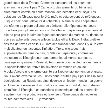
grand ouest de la France. Comment s'en sortir si les cours des
animaux ne suivent pas ? Car le prix des aliments du bétail est
directement corrélé au cours mondial des céréales et du soja. Les
cotations de Chicago pour le Blé, maïs et soja servent de références,
jusque chez nous, éleveurs du charolais. Même si une coopérative
transforme sa propre collecte de céréales, elle répercute les cours
mondiaux pour plusieurs raisons. Un elle doit payer ses producteurs et
elle ne peut pas le faire de façon déconnectée du marché, au risque de
voir ses adhérents vendre ailleurs à plus offrant. Deux, l 'état prélève
des tas de taxes et de la TVA lors des transactions, donc il y a un effet
multiplicateur qui accentue l'inflation. Trois, elle a des frais,
supplémentaires dans ce cas, qu'elle doit répercuter, comme les
transports ou l'énergie pour transformer les aliments, surtout au
passage en granulés ! Résultat, tout une économie d'échanges, liés à
la spécialisation se trouve bouleversée et remise en cause.
A cela s'ajoute une énorme crainte sur l'approvisionnement en engrais,
Nous avons externalisé les usines dans d'autres pays pour des raisons
écologiques. La Russie est ainsi devenue un leader mondial. La guerre
en Ukraine bouleverse donc tout le commerce mondial, des matières
premières à l'énergie. Les sanctions économiques prises contre elle
s'avèrent contre productives et favorisent l'émergence de nouvelles
routes commerciales... J'y reviendrai.