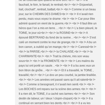
ne se couchait que quand la lune dort.<br /> <br /> Il le
fauchait, le foin, le fanait, le rentrait,<br /> <br /> Enjavelait,
liait, clochait*, rentrait, battait,<br /> <br /> Comme si un beau
jour, sur le CHEMIN DES DAMES<br /> <br /> Il n’avait rien
perdu, mais vous voyez le drame :<br /> <br /> Car pour être
admiré quand on vient de la guerre,<br /> <br /> Il faut être un
héros que l’on a mis en terre….<br /> <br /> L’a bien pleuré, le
TOINE, le jour où<br /> <br /> la ROSINE<br /> <br /> A
épousé BERTRAND du fond de la ravine…<br /> <br /> S’est
calé un moment contre le mur de grange,<br /> <br /> A bu un
bon canon, a oublié qu’on mange,<br /> <br /> Caressé<br />
<br /> la PARISE,<br /> <br /> la CHALAISE,<br /> <br /> la
CHARMANTE<br /> <br /> Trait la chèvre, mis son veau
sous<br /> <br /> la FROMENTE.<br /> <br /> Les malins du
pays lui ont porté un saule…<br /> <br /> Il a bu avec eux un
bon litron de gnôle…<br /> <br /> Et il a travaillé, le TOINE ,
travaillé,<br /> <br /> Le dos un peu courbé, la jambe tiraillée.
<br /> <br /> Les années ont passé sans qu’il ait ralenti<br />
<br /> Comme si besognant, il n’avait rien senti.<br /> <br />
Les BOCHES ont reparu sur la scène des armes.<br /> <br />
Il a rien dit, le TOINE, il a caché ses larmes.<br /> <br /> Son
destin de labeur, un ! deux ! clopin-clopant,<br /> <br /> Il a
continué en serrant bien les dents.<br /> <br /> Il a vu les