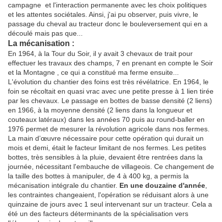
campagne et l'interaction permanente avec les choix politiques
et les attentes sociétales. Ainsi, j'ai pu observer, puis vivre, le
passage du cheval au tracteur donc le bouleversement qui en a
découlé mais pas que...
La mécanisation :
En 1964, à la Tour du Soir, il y avait 3 chevaux de trait pour
effectuer les travaux des champs, 7 en prenant en compte le Soir
et la Montagne , ce qui a constitué ma ferme ensuite...
L'évolution du chantier des foins est très révélatrice. En 1964, le
foin se récoltait en quasi vrac avec une petite presse à 1 lien tirée
par les chevaux. Le passage en bottes de basse densité (2 liens)
en 1966, à la moyenne densité (2 liens dans la longueur et
couteaux latéraux) dans les années 70 puis au round-baller en
1976 permet de mesurer la révolution agricole dans nos fermes.
La main d’œuvre nécessaire pour cette opération qui durait un
mois et demi, était le facteur limitant de nos fermes. Les petites
bottes, très sensibles à la pluie, devaient être rentrées dans la
journée, nécessitant l'embauche de villageois. Ce changement de
la taille des bottes à manipuler, de 4 à 400 kg, a permis la
mécanisation intégrale du chantier.
En une douzaine d'année
,
les contraintes changeaient, l'opération se réduisant alors à une
quinzaine de jours avec 1 seul intervenant sur un tracteur. Cela a
été un des facteurs déterminants de la spécialisation vers