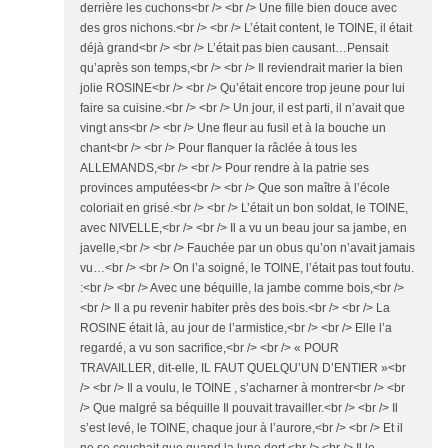
derrière les cuchons<br /> <br /> Une fille bien douce avec
des gros nichons.<br /> <br /> L’était content, le TOINE, il était
déjà grand<br /> <br /> L’était pas bien causant…Pensait
qu’après son temps,<br /> <br /> Il reviendrait marier la bien
jolie ROSINE<br /> <br /> Qu’était encore trop jeune pour lui
faire sa cuisine.<br /> <br /> Un jour, il est parti, il n’avait que
vingt ans<br /> <br /> Une fleur au fusil et à la bouche un
chant<br /> <br /> Pour flanquer la râclée à tous les
ALLEMANDS,<br /> <br /> Pour rendre à la patrie ses
provinces amputées<br /> <br /> Que son maître à l’école
coloriait en grisé.<br /> <br /> L’était un bon soldat, le TOINE,
avec NIVELLE,<br /> <br /> Il a vu un beau jour sa jambe, en
javelle,<br /> <br /> Fauchée par un obus qu’on n’avait jamais
vu…<br /> <br /> On l’a soigné, le TOINE, l’était pas tout foutu.
:<br /> <br /> Avec une béquille, la jambe comme bois,<br />
<br /> Il a pu revenir habiter près des bois.<br /> <br /> La
ROSINE était là, au jour de l’armistice,<br /> <br /> Elle l’a
regardé, a vu son sacrifice,<br /> <br /> « POUR
TRAVAILLER, dit-elle, IL FAUT QUELQU’UN D’ENTIER »<br
/> <br /> Il a voulu, le TOINE , s’acharner à montrer<br /> <br
/> Que malgré sa béquille Il pouvait travailler.<br /> <br /> Il
s’est levé, le TOINE, chaque jour à l’aurore,<br /> <br /> Et il