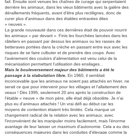
fait. Ensuite sont venues les chaînes de curage qui serpentaient
derrière les animaux, dans les vieux bâtiments avec la galère des
déraillements fréquents, avant d'être plus rectilignes, donc de
curer plus d'animaux dans des étables entravées dites
« neuves ».
La grande nouveauté dans ces dernières était de pouvoir nourrir
les animaux « par devant ». Finis les fourchées lancées dans les
râteliers en passant par dessus les animaux ou les rasses de
betteraves portées dans la crèche en passant entre eux avec les
risques de se faire culbuter et de prendre des coups. Avec
l'avènement des couloirs d'alimentation est venu celui de la
mécanisation permettant l'utilisation des ensilages...
Mais le bouleversement majeur des bâtiments a été le
passage à la stabulation libre.
En 1960, il semblait
inconcevable que les animaux ne soient pas attachés en hiver, ne
serait ce que pour intervenir pour les vêlages et l'allaitement des
veaux ! Dès 1995, seulement 20 ans après la construction de
l'étable « neuve » de mon père, elle était déjà obsolète. Je n'ai
plus eu d'animaux attachés ! Un vrai défi au début car les
moyens de contention étaient très limités. Cela marque un
changement radical de la relation avec les animaux, avec
l'inconvénient de les manipuler moins facilement, mais l'énorme
avantage de leur laisser un maximum d'autonomie. Cela a eu des
conséquences majeures dans les conduites d'élevage comme la