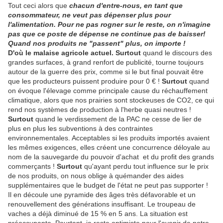
Tout ceci alors que
chacun d'entre-nous, en tant que
consommateur, ne veut pas dépenser plus pour
l'alimentation. Pour ne pas rogner sur le reste, on n'imagine
pas que ce poste de dépense ne continue pas de baisser!
Quand nos produits ne "passent" plus, on importe !
D'où le malaise agricole actuel.
Surtout
quand le discours des
grandes surfaces, à grand renfort de publicité, tourne toujours
autour de la guerre des prix, comme si le but final pouvait être
que les producteurs puissent produire pour 0 € !
Surtout
quand
on évoque l'élevage comme principale cause du réchauffement
climatique, alors que nos prairies sont stockeuses de CO2, ce qui
rend nos systèmes de production à l'herbe quasi neutres !
Surtout
quand le verdissement de la PAC ne cesse de lier de
plus en plus les subventions à des contraintes
environnementales. Acceptables si les produits importés avaient
les mêmes exigences, elles créent une concurrence déloyale au
nom de la sauvegarde du pouvoir d'achat et du profit des grands
commerçants !
Surtout
qu'ayant perdu tout influence sur le prix
de nos produits, on nous oblige à quémander des aides
supplémentaires que le budget de l'état ne peut pas supporter !
Il en découle une pyramide des âges très défavorable et un
renouvellement des générations insuffisant. Le troupeau de
vaches a déjà diminué de 15 % en 5 ans. La situation est