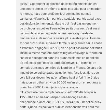
assez). Cependant, le principe de cette réglementation est
une bonne chose en théorie et n'est pas faite pour emmerder
le monde, mais pour protéger, tout comme les normes
sanitaires (d'application parfois discutable, parfois aussi avec
des dysfonctionnements). Mais le but n'est pas uniquement
de protéger les petites fleurs et les petits oiseaux, c'est aussi
de contribuer à sauvegarder à peu près ce qui reste de
biodiversité et de rendre la nature plus vivable pour l'Homme
et pour qu'il puisse survivre à terme, si on y arrive car la chose
est fort mal engagée. Bien sûr, on ne peut pas raisonner tout à
fait de la même manière dans ta région d'élevage à l'herbe en
contexte bocager ou dans les grandes plaines en openfield
de blé, maïs, pommes de terre, betteraves (...) comme j'en
connais dans mes contrées du Nord de la France. Je suis très
inquiet de ce qui se passe actuellement. A ce jour, alors que
cela fait des décennies qu'on affirme haut et fort l'intérêt des
haies, on en détruit environ 20 000 km/an et on en replante à
grand frais 3000 km/an (voir ici par exemple :
https://www.lemonde.fr/planete/article/2023/04/27/depuis-
1950-70-des-haies-ont-disparu-des-bocages-et-le-
phenomene-s-accelere_6171272_3244.html). Bénéfice net =
perte. Quand les pouvoirs publics viennent me voir pour me