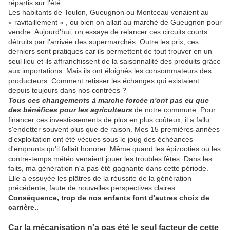
répartis sur l'été.
Les habitants de Toulon, Gueugnon ou Montceau venaient au
« ravitaillement » , ou bien on allait au marché de Gueugnon pour
vendre. Aujourd'hui, on essaye de relancer ces circuits courts
détruits par l'arrivée des supermarchés. Outre les prix, ces
derniers sont pratiques car ils permettent de tout trouver en un
seul lieu et ils affranchissent de la saisonnalité des produits grâce
aux importations. Mais ils ont éloignés les consommateurs des
producteurs. Comment retisser les échanges qui existaient
depuis toujours dans nos contrées ?
Tous ces changements à marche forcée n'ont pas eu que
des bénéfices pour les agriculteurs
de notre commune. Pour
financer ces investissements de plus en plus coûteux, il a fallu
s'endetter souvent plus que de raison. Mes 15 premières années
d'exploitation ont été vécues sous le joug des échéances
d'emprunts qu'il fallait honorer. Même quand les épizooties ou les
contre-temps météo venaient jouer les troubles fêtes. Dans les
faits, ma génération n'a pas été gagnante dans cette période.
Elle a essuyée les plâtres de la réussite de la génération
précédente, faute de nouvelles perspectives claires.
Conséquence, trop de nos enfants font d'autres choix de
carrière..
Car la mécanisation n'a pas été le seul facteur de cette