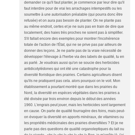
demander ce qu'il faut planter, je commence par leur dire qu'il
faut interdire pour de vrai les arrachages intempestifs ou les
soumettre à une autorisation préalable (qui pourra donc être
refusée) et on aura pas besoin de planter. On ne plante pas
au même endroit, certes et je ne suis pas en train de dire que
localement, des haies très proches ne soient pas à simplifier.
S'il fallait encore des exemples pour montrer l'incohérence
totale de l'action de l'État, qui ne se prive pas par ailleurs de
donner des leçons. Je ne parle pas de la vraie nécessité de
développer l'élevage à l'herbe via des labels de qualité, tu en
as parlé. Je voudrais aussi qu'on se soucie des herbicides
antidicotylédones qui ont été une catastrophe pour la
diversité floristique des prairies. Certains agriculteurs disent
qu'ils ne pratiquent pas cela. alors pourquoi on le voit. Mon
établissement a pourtant montré que dans les prairies du
Nord, la diversité en espèces végétales dans les prairies a
été divisée par trois environ depuis le début des années
1960. L'engrais peut jouer, mais les herbicides sont largement
en cause. On parle de qualité fourragère des foins, mais peut-
on évoquer la diversité en apports minéraux, de vitamines ou
les propriétés médicinales des prairies diversifiées ? Et je ne
parle pas des questions de qualité organoleptiques du lait ou