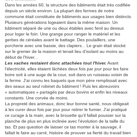
Dans les années 60, la structure des bâtiments était très codifiée
depuis un siècle environ. La plupart des fermes de notre
commune était constituée de bâtiments aux usages bien distincts.
Plusieurs générations logeaient dans la même maison. Un
bâtiment séparé de une ou deux étables avec fenil au dessus
pour loger le foin. Une grange pour ranger le matériel et les
gerbes de céréales avant le battage. Des poulaillers, une
porcherie avec une bassie, des clapiers... Le grain était stocké
sur le grenier de la maison et tenait lieu d'isolant au moins au
début de l'hiver...
Les vaches restaient donc attachées tout l'hiver.
Avant
l'électricité, elles étaient lâchées deux fois par jour pour les faire
boire soit à une auge de la cour, soit dans un ruisseau voisin de
la ferme. J'ai connu les baquets que mon père remplissait avec
des seaux au seul robinet du bâtiment ! Puis les abreuvoirs
« automatiques » partagés par deux bovins et enfin les niveaux
constants. Une corvée de moins.
La propreté des animaux, donc leur bonne santé, nous obligeait
à les curer deux fois par jour pour retirer le fumier. J'ai pratiqué
ce curage à la main, avec la brouette qu'il fallait pousser sur la
planche de plus en plus inclinée avec l'évolution de la taille du
tas. Et pas question de laisser ce tas monter à la sauvage, il
fallait le faire au carré, histoire de prouver sa fierté du travail bien