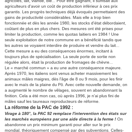
agricoles, lait, viande, blé... Pour être gagnant, il suffisait aux
agriculteurs d'avoir un coût de production inférieur à ces prix
garantis. Les progrès techniques déjà évoqués permettaient des
gains de productivité considérables. Mais elle a trop bien
fonctionnée et dès les année 1980, les stocks d'état débordaient,
coûtant de plus en plus chers. Des mesures ont été prises pour
limiter la production, comme les quotas laitiers en 1984 ! Une
seule exploitation de notre commune en a bénéficié tandis que
les autres se voyaient interdire de produire et vendre du lait...
Cette mesure a eu des conséquences énormes, incitant à
toujours plus de spécialisation. La seule porte de sortie non
régulée alors, était la production de fromages de chèvre...
Le « marché commun » a eu une autre conséquence majeure.
Après 1970, les italiens sont venus acheter massivement les
animaux mâles maigres, dès l'âge de 8 ou 9 mois, pour les finir
avec le maïs de la plaine du Pô. Avec cette nouvelle demande, on
a augmenté le nombre de vêlages, souvent en abandonnant la
finition. Cela a été mon cas, où après 1996, je n'ai plus fini de
mâles sauf les taureaux reproducteurs de réforme.
La réforme de la PAC de 1992 :
Virage à 180°, la PAC 92 remplace l'intervention des états sur
les marchés européens par une aide directe à la ferme !
On
abandonne un prix minimum garanti pour aller sur le prix
mondial, théoriquement compensé par des subventions. Celles-