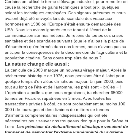
Certains ont utilisé le terme d'
élevage industriel, pour remettre en
cause la recherche de gains techniques à tout prix, quelques
soient les techniques employées. Des signaux précurseurs nous
avaient déjà été envoyés lors du scandale des veaux aux
hormones en 1980 où l'Europe s'était ensuite démarquée des
USA. Nous les avions ignorés en se tenant à l'écart de la
communication sur nos métiers. Je retiens de toutes ces crises
sanitaires et des scandales suivants (que je n'ai pas la place de
d'énumérer) qu'enfermés dans nos fermes, nous n'avons pas su
anticiper la conséquences de la déconnexion de l'agriculture et la
population citadine. Sans doute trop sûrs de nous ?
La nature change elle aussi :
La canicule de 2003 marque un nouveau virage majeur. Après la
sécheresse historique de 1976, nous pensions être à l'abri pour
quelque temps d'un aléas climatique majeur. En juin 2003, puis
tout au long de l'été et de l'automne, les prés sont « brûlés » !
L'opération « paille » que nous organisons, ira chercher 65000
tonnes en Picardie, rapatriées en 3 mois. Avec toutes les
transactions privées à côté, ce sont probablement au moins 100
000 t de fourrages et des dizaines de milliers de tonnes
d'aliments complémentaires indispensables qui ont été
nécessaires pour sauver nos troupeaux rien que pour la Saône et
Loire.
Les prémices du réchauffement climatique venaient de
frapper et de démontrer l'extrême vulnérabilité du système