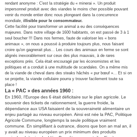
rendant anonyme : C'est la stratégie du « minerai ». Un produit
impersonnel produit avec des viandes le moins cher possible pouvant
venir du monde entier donc nous plongeant dans la concurrence
mondiale,
illisible pour le consommateur.
Cette facilité pour transformer un animal a eu des conséquences
majeures. Dans notre village de 1600 habitants, on est passé de 3 à 1
seul boucher !!! Dans nos fermes, faute de valoriser les « bons
animaux », on nous a poussé à produire toujours plus, nous faisant
croire qu'on gagnerait plus... Les cours des animaux en ferme se sont
alignés inexorablement sur ceux des plus mauvais, à de rares
exceptions près. Cela était encouragé par les économistes et les
politiques et a conduit à une multitude de scandales. On a même mis
de la viande de cheval dans des steaks hâchés « pur bœuf »... Et si on
se projette, la viande cellulaire pourra y trouver facilement toute sa
place !
La « PAC » des années 1960 :
En 1960, l'Europe des 6 était déficitaire sur le plan agricole. Le
souvenir des tickets de rationnement, la guerre froide, la
dépendance aux USA faisaient de la souveraineté alimentaire un
enjeu partagé au niveau européen. Ainsi est née la PAC, Politique
Agricole Commune, longtemps la seule politique vraiment
commune. En simplifiant à outrance, disons que bon an mal an, il
y avait au niveau européen un prix minimum des produits