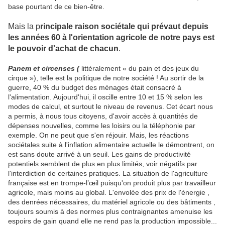
base pourtant de ce bien-être.
Mais la p
rincipale raison sociétale qui prévaut depuis
les années 60 à l'orientation agricole de notre pays est
le pouvoir d'achat de chacun
.
Panem et circenses (
littéralement « du pain et des jeux du
cirque »), telle est la politique de notre société ! Au sortir de la
guerre, 40 % du budget des ménages était consacré à
l'alimentation. Aujourd'hui, il oscille entre 10 et 15 % selon les
modes de calcul, et surtout le niveau de revenus. Cet écart nous
a permis, à nous tous citoyens, d'avoir accès à quantités de
dépenses nouvelles, comme les loisirs ou la téléphonie par
exemple. On ne peut que s'en réjouir. Mais, les réactions
sociétales suite à l'inflation alimentaire actuelle le démontrent, on
est sans doute arrivé à un seuil. Les gains de productivité
potentiels semblent de plus en plus limités, voir négatifs par
l'interdiction de certaines pratiques. La situation de l'agriculture
française est en trompe-l’œil puisqu'on produit plus par travailleur
agricole, mais moins au global. L'envolée des prix de l'énergie ,
des denrées nécessaires, du matériel agricole ou des bâtiments ,
toujours soumis à des normes plus contraignantes amenuise les
espoirs de gain quand elle ne rend pas la production impossible...