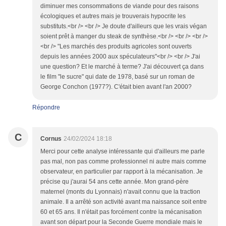
diminuer mes consommations de viande pour des raisons
écologiques et autres mais je trouverais hypocrite les
substituts.<br /> <br /> Je doute d'ailleurs que les vrais végan
soient prêt à manger du steak de synthèse.<br /> <br /> <br />
<br /> "Les marchés des produits agricoles sont ouverts
depuis les années 2000 aux spéculateurs"<br /> <br /> J'ai
une question? Et le marché à terme? J'ai découvert ça dans
le film "le sucre" qui date de 1978, basé sur un roman de
George Conchon (1977?). C'était bien avant l'an 2000?
Répondre
C
Cornus
24/02/2024 18:18
Merci pour cette analyse intéressante qui d'ailleurs me parle
pas mal, non pas comme professionnel ni autre mais comme
observateur, en particulier par rapport à la mécanisation. Je
précise qu j'aurai 54 ans cette année. Mon grand-père
maternel (monts du Lyonnais) n'avait connu que la traction
animale. Il a arrêté son activité avant ma naissance soit entre
60 et 65 ans. Il n'était pas forcément contre la mécanisation
avant son départ pour la Seconde Guerre mondiale mais le