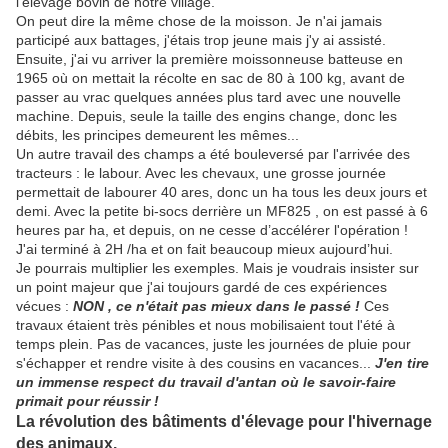
l'élevage bovin de notre village.
On peut dire la même chose de la moisson. Je n'ai jamais
participé aux battages, j'étais trop jeune mais j'y ai assisté.
Ensuite, j'ai vu arriver la première moissonneuse batteuse en
1965 où on mettait la récolte en sac de 80 à 100 kg, avant de
passer au vrac quelques années plus tard avec une nouvelle
machine. Depuis, seule la taille des engins change, donc les
débits, les principes demeurent les mêmes...
Un autre travail des champs a été bouleversé par l'arrivée des
tracteurs : le labour. Avec les chevaux, une grosse journée
permettait de labourer 40 ares, donc un ha tous les deux jours et
demi. Avec la petite bi-socs derrière un MF825 , on est passé à 6
heures par ha, et depuis, on ne cesse d’accélérer l'opération !
J'ai terminé à 2H /ha et on fait beaucoup mieux aujourd’hui.
Je pourrais multiplier les exemples. Mais je voudrais insister sur
un point majeur que j'ai toujours gardé de ces expériences
vécues :
NON , ce n'était pas mieux dans le passé !
Ces
travaux étaient très pénibles et nous mobilisaient tout l'été à
temps plein. Pas de vacances, juste les journées de pluie pour
s'échapper et rendre visite à des cousins en vacances...
J'en tire
un immense respect du travail d'antan où le savoir-faire
primait pour réussir !
La révolution des bâtiments d'élevage pour l'hivernage
des animaux.