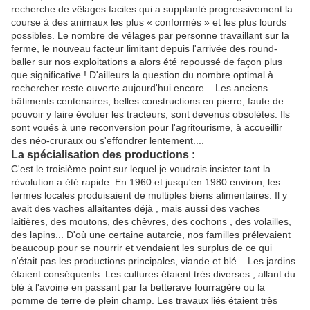
recherche de vêlages faciles qui a supplanté progressivement la
course à des animaux les plus « conformés » et les plus lourds
possibles. Le nombre de vêlages par personne travaillant sur la
ferme, le nouveau facteur limitant depuis l'arrivée des round-
baller sur nos exploitations a alors été repoussé de façon plus
que significative ! D'ailleurs la question du nombre optimal à
rechercher reste ouverte aujourd'hui encore... Les anciens
bâtiments centenaires, belles constructions en pierre, faute de
pouvoir y faire évoluer les tracteurs, sont devenus obsolètes. Ils
sont voués à une reconversion pour l'agritourisme, à accueillir
des néo-cruraux ou s'effondrer lentement....
La spécialisation des productions :
C'est le troisième point
sur lequel je voudrais insister tant la
révolution a été rapide. En 1960 et jusqu'en 1980 environ, les
fermes locales produisaient de multiples biens alimentaires. Il y
avait des vaches allaitantes déjà , mais aussi des vaches
laitières, des moutons, des chèvres, des cochons , des volailles,
des lapins... D'où une certaine autarcie, nos familles prélevaient
beaucoup pour se nourrir et vendaient les surplus de ce qui
n'était pas les productions principales, viande et blé... Les jardins
étaient conséquents. Les cultures étaient très diverses , allant du
blé à l'avoine en passant par la betterave fourragère ou la
pomme de terre de plein champ. Les travaux liés étaient très