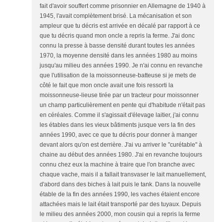
fait d'avoir souffert comme prisonnier en Allemagne de 1940 à
1945, l'avait complètement brisé. La mécanisation et son
ampleur que tu décris est arrivée en décalé par rapport à ce
que tu décris quand mon oncle a repris la ferme. J'ai donc
connu la presse à basse densité durant toutes les années
1970, la moyenne densité dans les années 1980 au moins
jusqu'au milieu des années 1990. Je n'ai connu en revanche
que l'utilisation de la moissonneuse-batteuse si je mets de
côté le fait que mon oncle avait une fois ressorti la
moissonneuse-lieuse tirée par un tracteur pour moissonner
un champ particulièrement en pente qui d'habitude n'était pas
en céréales. Comme il s'agissait d'élevage laitier, j'ai connu
les étables dans les vieux bâtiments jusque vers la fin des
années 1990, avec ce que tu décris pour donner à manger
devant alors qu'on est derrière. J'ai vu arriver le "curétable" à
chaine au début des années 1980. J'ai en revanche toujours
connu chez eux la machine à traire que l'on branche avec
chaque vache, mais il a fallait transvaser le lait manuellement,
d'abord dans des biches à lait puis le tank. Dans la nouvelle
étable de la fin des années 1990, les vaches étaient encore
attachées mais le lait était transporté par des tuyaux. Depuis
le milieu des années 2000, mon cousin qui a repris la ferme