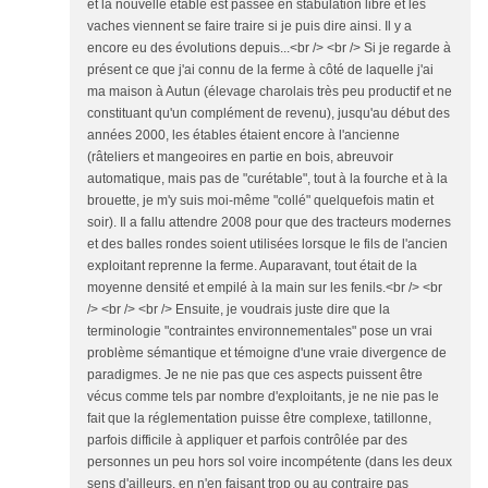
et la nouvelle étable est passée en stabulation libre et les
vaches viennent se faire traire si je puis dire ainsi. Il y a
encore eu des évolutions depuis...<br /> <br /> Si je regarde à
présent ce que j'ai connu de la ferme à côté de laquelle j'ai
ma maison à Autun (élevage charolais très peu productif et ne
constituant qu'un complément de revenu), jusqu'au début des
années 2000, les étables étaient encore à l'ancienne
(râteliers et mangeoires en partie en bois, abreuvoir
automatique, mais pas de "curétable", tout à la fourche et à la
brouette, je m'y suis moi-même "collé" quelquefois matin et
soir). Il a fallu attendre 2008 pour que des tracteurs modernes
et des balles rondes soient utilisées lorsque le fils de l'ancien
exploitant reprenne la ferme. Auparavant, tout était de la
moyenne densité et empilé à la main sur les fenils.<br /> <br
/> <br /> <br /> Ensuite, je voudrais juste dire que la
terminologie "contraintes environnementales" pose un vrai
problème sémantique et témoigne d'une vraie divergence de
paradigmes. Je ne nie pas que ces aspects puissent être
vécus comme tels par nombre d'exploitants, je ne nie pas le
fait que la réglementation puisse être complexe, tatillonne,
parfois difficile à appliquer et parfois contrôlée par des
personnes un peu hors sol voire incompétente (dans les deux
sens d'ailleurs, en n'en faisant trop ou au contraire pas