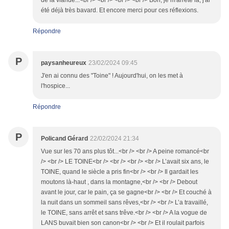
de la viande...<br /> <br /> <br /> <br /> Bon, je m'arrête là, j'ai
été déjà très bavard. Et encore merci pour ces réflexions.
Répondre
P
paysanheureux
23/02/2024 09:45
J'en ai connu des "Toine" ! Aujourd'hui, on les met à
l'hospice...
Répondre
P
Policand Gérard
22/02/2024 21:34
Vue sur les 70 ans plus tôt...<br /> <br /> A peine romancé<br
/> <br /> LE TOINE<br /> <br /> <br /> <br /> L’avait six ans, le
TOINE, quand le siècle a pris fin<br /> <br /> Il gardait les
moutons là-haut , dans la montagne,<br /> <br /> Debout
avant le jour, car le pain, ça se gagne<br /> <br /> Et couché à
la nuit dans un sommeil sans rêves,<br /> <br /> L’a travaillé,
le TOINE, sans arrêt et sans trêve.<br /> <br /> A la vogue de
LANS buvait bien son canon<br /> <br /> Et il roulait parfois