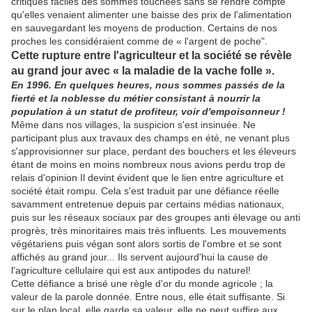
critiques faciles des sommes touchées sans se rendre compte
qu'elles venaient alimenter une baisse des prix de l'alimentation
en sauvegardant les moyens de production. Certains de nos
proches les considéraient comme de « l'argent de poche".
Cette rupture entre l'agriculteur et la société se révèle
au grand jour avec « la maladie de la vache folle ».
En 1996. En quelques heures, nous sommes passés de la
fierté et la noblesse du métier consistant à nourrir la
population à un statut de profiteur, voir d'empoisonneur !
Même dans nos villages, la suspicion s'est insinuée. Ne
participant plus aux travaux des champs en été, ne venant plus
s'approvisionner sur place, perdant des bouchers et les éleveurs
étant de moins en moins nombreux nous avions perdu trop de
relais d'opinion Il devint évident que le lien entre agriculture et
société était rompu. Cela s'est traduit par une défiance réelle
savamment entretenue depuis par certains médias nationaux,
puis sur les réseaux sociaux par des groupes anti élevage ou anti
progrès, très minoritaires mais très influents. Les mouvements
végétariens puis végan sont alors sortis de l'ombre et se sont
affichés au grand jour... Ils servent aujourd'hui la cause de
l'agriculture cellulaire qui est aux antipodes du naturel!
Cette défiance a brisé une règle d'or du monde agricole ; la
valeur de la parole donnée. Entre nous, elle était suffisante. Si
sur le plan local, elle garde sa valeur, elle ne peut suffire aux