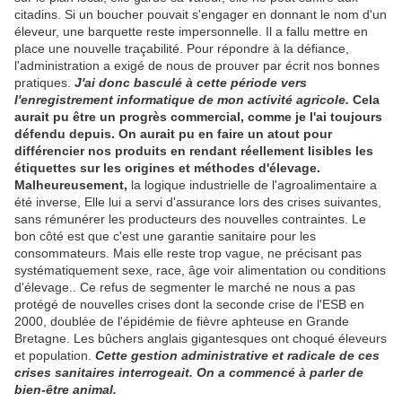
citadins. Si un boucher pouvait s'engager en donnant le nom d'un
éleveur, une barquette reste impersonnelle. Il a fallu mettre en
place une nouvelle traçabilité. Pour répondre à la défiance,
l'administration a exigé de nous de prouver par écrit nos bonnes
pratiques.
J'ai donc basculé à cette période vers
l'enregistrement informatique de mon activité agricole.
Cela
aurait pu être un progrès commercial, comme je l'ai toujours
défendu depuis. On aurait pu en faire un atout pour
différencier nos produits en rendant réellement lisibles les
étiquettes sur les origines et méthodes d'élevage.
Malheureusement,
la logique industrielle de l'agroalimentaire a
été inverse, Elle lui a servi d'assurance lors des crises suivantes,
sans rémunérer les producteurs des nouvelles contraintes. Le
bon côté est que c'est une garantie sanitaire pour les
consommateurs. Mais elle reste trop vague, ne précisant pas
systématiquement sexe, race, âge voir alimentation ou conditions
d'élevage.. Ce refus de segmenter le marché ne nous a pas
protégé de nouvelles crises dont la seconde crise de l'ESB en
2000, doublée de l'épidémie de fièvre aphteuse en Grande
Bretagne. Les bûchers anglais gigantesques ont choqué éleveurs
et population.
Cette gestion administrative et radicale de ces
crises sanitaires interrogeait. On a commencé à parler de
bien-être animal.