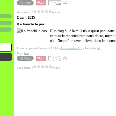
Vous aimez ?
0 vote
2 avril 2015
Il a franchi le pas...
D'un blog à un livre, il n'y a qu'un pas, san
ecteurs le reconnaîtront sans doute, même 
oi)... Reste à trouver le livre, dans les bon
Posté par paysanheureux à 21:20 -
Commentaires [
…
]
- Permalien [
#
]
Tags:
livre
Vous aimez ?
0 vote