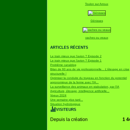
Toulon sur Arroux
Génisses
vaches ou veaux
ARTICLES RÉCENTS
Le train mieux que l’avion ? Episode 2
Le train mieux que l’avion ? Episode 1
Problème canablog
Bilan de 60 ans de vie professionnelle... L'élevage en crise
structurelle !
Optimiser la conduite du trupeau en fonction du potentiel
agronomique de la ferme avec l'IA...
La surveillance des animaux en stabulation, par l'IA
Agriculture, élevage, intelligence artificielle...
Voeux 2024
Une semaine plus tard...
Situation hydrologique
VISITEURS
Depuis la création
1 4