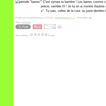
" C'est sympa ta barrière ! Les barres comme c
précie, semble t'il ! Je lui en ai montré d'autres
s". Tu sais, celles de la cour, ou juste derrière 
Posté par paysanheureux à 07:41 -
Commentaires [
…
]
- Permalien [
#
]
Tags:
elevage
Vous aimez ?
0 vote