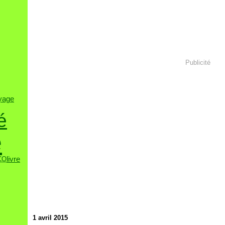
Publicité
yage
é
e
livre
CO
1 avril 2015