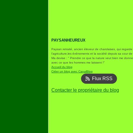
PAYSANHEUREUX
Paysan retraité, ancien éleveur de charolaises, qui regarde
l'agriculture,les événements et la société depuis sa cour de
Ma devise : " Prendre ce que la nature veut bien me donner
avec ce que les hommes me laissent !"
Accueil du blog
Créer un blog avec CanalBlog
Flux RSS
Contacter le propriétaire du blog