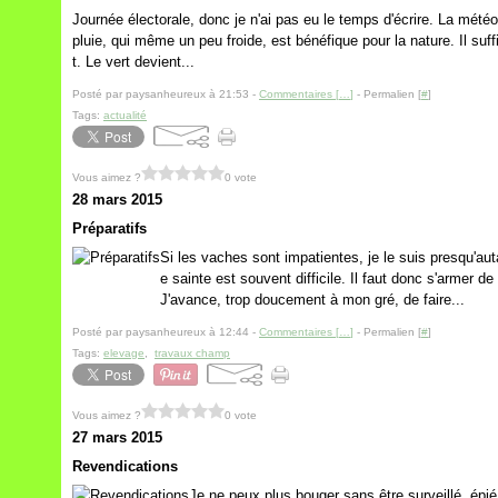
Journée électorale, donc je n'ai pas eu le temps d'écrire. La météo
pluie, qui même un peu froide, est bénéfique pour la nature. Il suff
t. Le vert devient...
Posté par paysanheureux à 21:53 -
Commentaires [
…
]
- Permalien [
#
]
Tags:
actualité
Vous aimez ?
0 vote
28 mars 2015
Préparatifs
Si les vaches sont impatientes, je le suis presqu'aut
e sainte est souvent difficile. Il faut donc s'armer d
J'avance, trop doucement à mon gré, de faire...
Posté par paysanheureux à 12:44 -
Commentaires [
…
]
- Permalien [
#
]
Tags:
elevage
,
travaux champ
Vous aimez ?
0 vote
27 mars 2015
Revendications
Je ne peux plus bouger sans être surveillé, épié