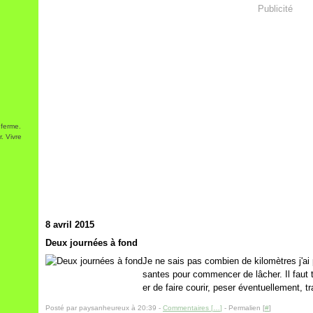
Publicité
 ferme.
. Vivre
8 avril 2015
Deux journées à fond
Je ne sais pas combien de kilomètres j'ai 
santes pour commencer de lâcher. Il faut tr
er de faire courir, peser éventuellement, tr
Posté par paysanheureux à 20:39 -
Commentaires [
…
]
- Permalien [
#
]