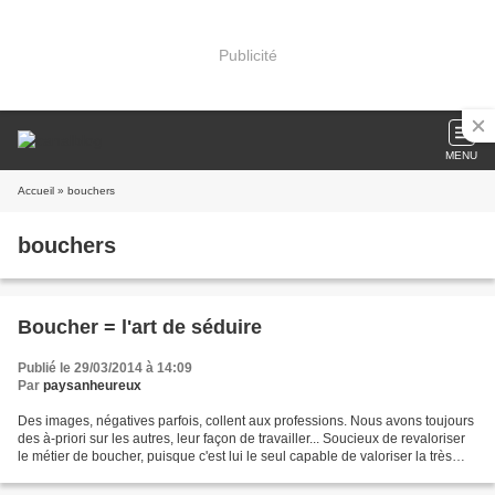
Publicité
MENU
Accueil
» bouchers
bouchers
Boucher = l'art de séduire
Publié le 29/03/2014 à 14:09
Par
paysanheureux
Des images, négatives parfois, collent aux professions. Nous avons toujours
des à-priori sur les autres, leur façon de travailler... Soucieux de revaloriser
le métier de boucher, puisque c'est lui le seul capable de valoriser la très
bonne viande, nous...