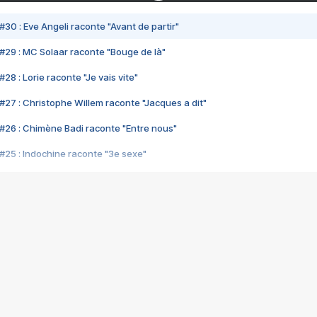
#30 : Eve Angeli raconte "Avant de partir"
#29 : MC Solaar raconte "Bouge de là"
28 : Lorie raconte "Je vais vite"
#27 : Christophe Willem raconte "Jacques a dit"
#26 : Chimène Badi raconte "Entre nous"
#25 : Indochine raconte "3e sexe"
#24 : Zaho raconte "C'est chelou"
#23 : Patrick Bruel raconte "Au café des délices"
#22 : Kyo raconte "Le chemin"
#21 : Nolwenn Leroy raconte "Cassé"
#20 : Patrick Hernandez raconte "Born to be alive"
#19 : Lorie raconte "Près de moi"