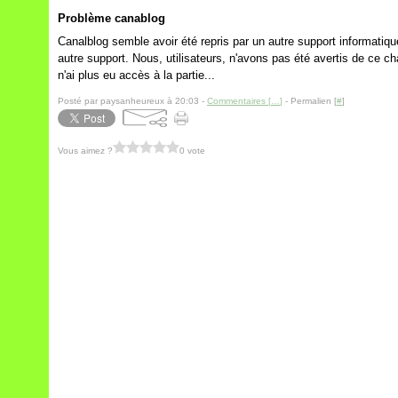
Problème canablog
Canalblog semble avoir été repris par un autre support informatiqu
autre support. Nous, utilisateurs, n'avons pas été avertis de ce c
n'ai plus eu accès à la partie...
Posté par paysanheureux à 20:03 -
Commentaires [
…
]
- Permalien [
#
]
Vous aimez ?
0 vote