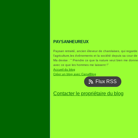
PAYSANHEUREUX
Paysan retraité, ancien éleveur de charolaises, qui regarde
l'agriculture,les événements et la société depuis sa cour de
Ma devise : " Prendre ce que la nature veut bien me donner
avec ce que les hommes me laissent !"
Accueil du blog
Créer un blog avec CanalBlog
Flux RSS
Contacter le propriétaire du blog