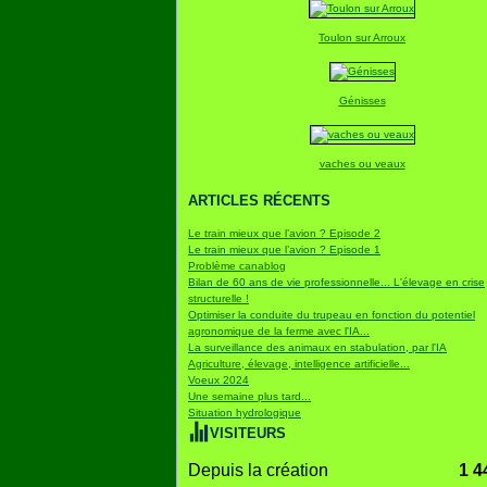
Toulon sur Arroux
Génisses
vaches ou veaux
ARTICLES RÉCENTS
Le train mieux que l’avion ? Episode 2
Le train mieux que l’avion ? Episode 1
Problème canablog
Bilan de 60 ans de vie professionnelle... L'élevage en crise
structurelle !
Optimiser la conduite du trupeau en fonction du potentiel
agronomique de la ferme avec l'IA...
La surveillance des animaux en stabulation, par l'IA
Agriculture, élevage, intelligence artificielle...
Voeux 2024
Une semaine plus tard...
Situation hydrologique
VISITEURS
Depuis la création
1 4