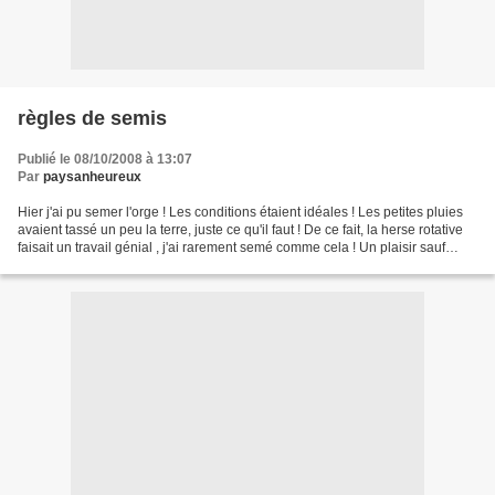
règles de semis
Publié le 08/10/2008 à 13:07
Par
paysanheureux
Hier j'ai pu semer l'orge ! Les conditions étaient idéales ! Les petites pluies
avaient tassé un peu la terre, juste ce qu'il faut ! De ce fait, la herse rotative
faisait un travail génial , j'ai rarement semé comme cela ! Un plaisir sauf
quelques petits...