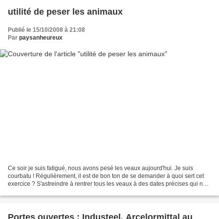
utilité de peser les animaux
Publié le 15/10/2008 à 21:08
Par
paysanheureux
Ce soir je suis fatigué, nous avons pesé les veaux aujourd'hui. Je suis
courbatu ! Régulièrement, il est de bon ton de se demander à quoi sert cet
exercice ? S'astreindre à rentrer tous les veaux à des dates précises qui ne
tombent pas forcément au meilleur...
Portes ouvertes : Industeel, Arcelormittal au