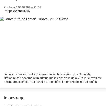
Publié le 10/10/2008 à 21:31
Par
paysanheureux
Je ne suis pas sûr qu'il soit arrivé une seule fois qu'un prix Nobel de
littérature soit décerné à un auteur que je connaisse déjà ? J'avoue avoir été
très heureux lorsque la nouvelle est tombée : Le prix Nobel est attribué à
"Jean-Marie Gustave Le Clézio...
le sevrage