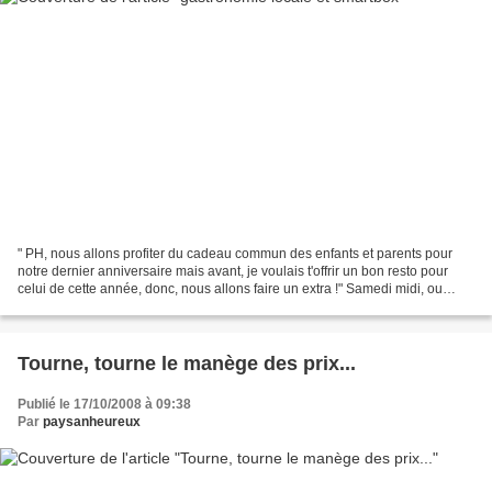
" PH, nous allons profiter du cadeau commun des enfants et parents pour
notre dernier anniversaire mais avant, je voulais t'offrir un bon resto pour
celui de cette année, donc, nous allons faire un extra !" Samedi midi, ou
plutôt une heure car j'ai labouré...
Tourne, tourne le manège des prix...
Publié le 17/10/2008 à 09:38
Par
paysanheureux