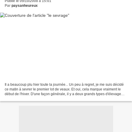
Publié le 09/10/2008 à 15:01
Par
paysanheureux
Il a beaucoup plu hier toute la journée... Un peu à regret, je me suis décidé
ce matin à sevrer le premier lot de veaux. Et oui, cela marque vraiment le
début de l'hiver. D'une façon générale, il y a deux grands types d'élevage
pour les vaches dans notre...