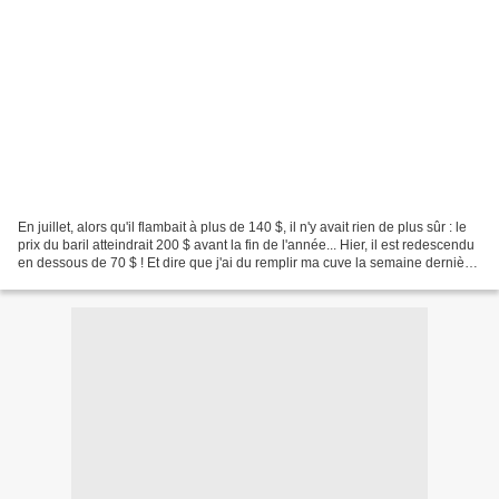
En juillet, alors qu'il flambait à plus de 140 $, il n'y avait rien de plus sûr : le
prix du baril atteindrait 200 $ avant la fin de l'année... Hier, il est redescendu
en dessous de 70 $ ! Et dire que j'ai du remplir ma cuve la semaine dernière
pour labourer,...