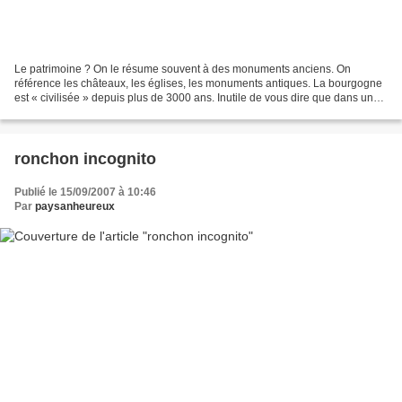
Le patrimoine ? On le résume souvent à des monuments anciens. On
référence les châteaux, les églises, les monuments antiques. La bourgogne
est « civilisée » depuis plus de 3000 ans. Inutile de vous dire que dans un
rayon de 150 kms, le patrimoine n'est...
ronchon incognito
Publié le 15/09/2007 à 10:46
Par
paysanheureux