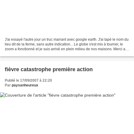
J'ai essayé l'autre jour un truc marrant avec google earth. J'ai tapé le nom du
lieu dit de la ferme, sans autre indication... Le globe s'est mis à tourner, le
zoom a fonctionné et je suis arrivé en plein milieu de nos maisons. Merci aux
romains, ce serait...
fièvre catastrophe première action
Publié le 17/09/2007 à 22:20
Par
paysanheureux