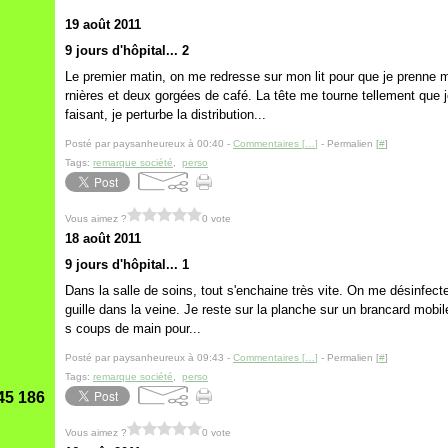
19 août 2011
9 jours d'hôpital... 2
Le premier matin, on me redresse sur mon lit pour que je prenne 
rnières et deux gorgées de café. La tête me tourne tellement que 
faisant, je perturbe la distribution...
Posté par paysanheureux à 00:40 -
Commentaires [
…
]
- Permalien [
#
]
Tags:
remarque société
,
perso
Vous aimez ?
0 vote
18 août 2011
9 jours d'hôpital... 1
Dans la salle de soins, tout s'enchaine très vite. On me désinfecte
guille dans la veine. Je reste sur la planche sur un brancard mobil
s coups de main pour...
Posté par paysanheureux à 09:43 -
Commentaires [
…
]
- Permalien [
#
]
Tags:
remarque société
,
perso
45 186
Vous aimez ?
0 vote