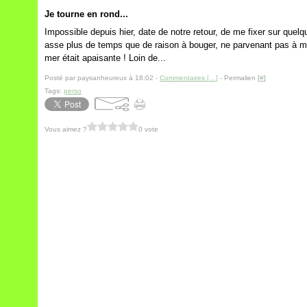
Je tourne en rond...
Impossible depuis hier, date de notre retour, de me fixer sur quel
asse plus de temps que de raison à bouger, ne parvenant pas à m
mer était apaisante ! Loin de...
Posté par paysanheureux à 18:02 -
Commentaires [
…
]
- Permalien [
#
]
Tags:
perso
Vous aimez ?
0 vote