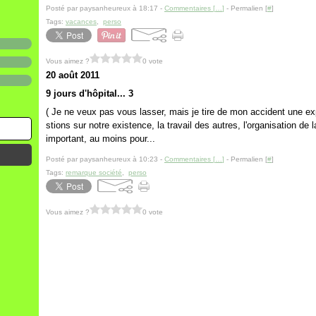
Posté par paysanheureux à 18:17 -
Commentaires [
…
]
- Permalien [
#
]
Tags:
vacances
,
perso
Vous aimez ?
0 vote
20 août 2011
9 jours d'hôpital... 3
( Je ne veux pas vous lasser, mais je tire de mon accident une e
stions sur notre existence, la travail des autres, l'organisation de
important, au moins pour...
Posté par paysanheureux à 10:23 -
Commentaires [
…
]
- Permalien [
#
]
Tags:
remarque société
,
perso
Vous aimez ?
0 vote