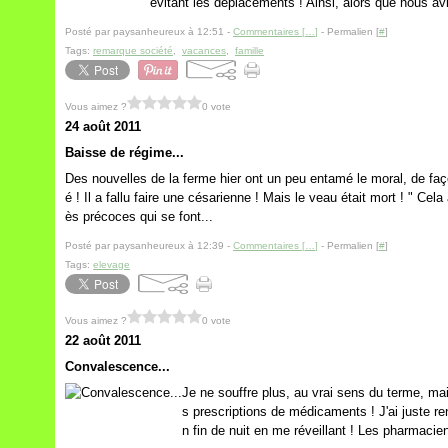
évitant les déplacements ! Ainsi, alors que nous avi
Posté par paysanheureux à 12:51 -
Commentaires [
…
]
- Permalien [
#
]
Tags:
remarque société
,
vacances
,
famille
Vous aimez ?
0 vote
24 août 2011
Baisse de régime...
Des nouvelles de la ferme hier ont un peu entamé le moral, de faç
é ! Il a fallu faire une césarienne ! Mais le veau était mort ! " C
ès précoces qui se font...
Posté par paysanheureux à 12:39 -
Commentaires [
…
]
- Permalien [
#
]
Tags:
elevage
Vous aimez ?
0 vote
22 août 2011
Convalescence...
Je ne souffre plus, au vrai sens du terme, mai
s prescriptions de médicaments ! J'ai juste re
n fin de nuit en me réveillant ! Les pharmaciens