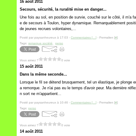
16 août 2011
Secours, sécurité, la ruralité mise en danger...
Une fois au sol, en position de survie, couché sur le côté, il m'a 
e de secours à Toulon, hyper dynamique. Remarquablement positionn
de jeunes recrues volontaires,...
Posté par paysanheureux à 17:03 -
Commentaires [
…
]
- Permalien [
#
]
Tags:
remarque société
,
perso
Vous aimez ?
0 vote
15 août 2011
Dans la même seconde...
Lorsque le fil se détend brusquement, tel un élastique, je plonge en
a remorque. Je n'ai pas eu le temps d'avoir peur. Ma dernière réfl
n sort ne m'appartient...
Posté par paysanheureux à 10:46 -
Commentaires [
…
]
- Permalien [
#
]
Tags:
perso
Vous aimez ?
0 vote
14 août 2011