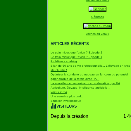
Génisses
vaches ou veaux
ARTICLES RÉCENTS
Le train mieux que l’avion ? Episode 2
Le train mieux que l’avion ? Episode 1
Problème canablog
Bilan de 60 ans de vie professionnelle... L'élevage en crise
structurelle !
Optimiser la conduite du trupeau en fonction du potentiel
agronomique de la ferme avec l'IA...
La surveillance des animaux en stabulation, par l'IA
Agriculture, élevage, intelligence artificielle...
Voeux 2024
Une semaine plus tard...
Situation hydrologique
VISITEURS
Depuis la création
1 4