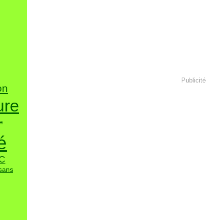
Publicité
on
ure
e
é
C
sans