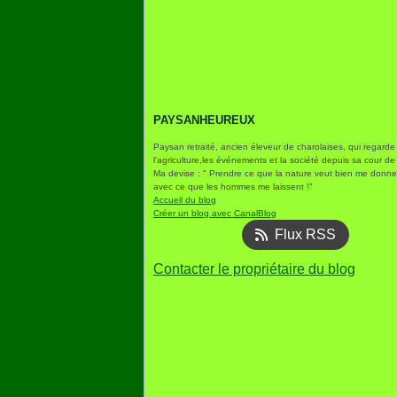
PAYSANHEUREUX
Paysan retraité, ancien éleveur de charolaises, qui regarde
l'agriculture,les événements et la société depuis sa cour de
Ma devise : " Prendre ce que la nature veut bien me donner
avec ce que les hommes me laissent !"
Accueil du blog
Créer un blog avec CanalBlog
Flux RSS
Contacter le propriétaire du blog