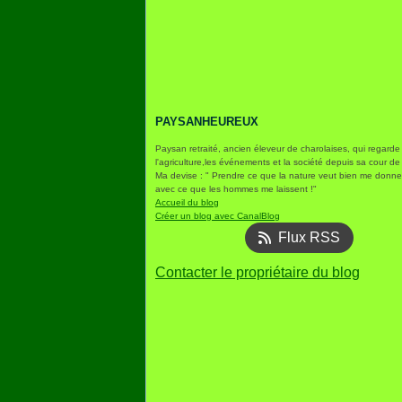
PAYSANHEUREUX
Paysan retraité, ancien éleveur de charolaises, qui regarde
l'agriculture,les événements et la société depuis sa cour de
Ma devise : " Prendre ce que la nature veut bien me donner
avec ce que les hommes me laissent !"
Accueil du blog
Créer un blog avec CanalBlog
Flux RSS
Contacter le propriétaire du blog