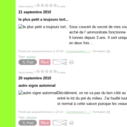
Vous aimez ?
0 vote
21 septembre 2010
le plus petit a toujours tort...
Sous couvert du secret de mes so
arché de l' ammonitrate fonctionne
6 tonnes depuis 3 ans. Il sert uniq
en deux fois...
Posté par paysanheureux à 23:05 -
Commentaires [
…
]
- Permalien [
#
]
Tags:
gestion
Vous aimez ?
0 vote
20 septembre 2010
autre signe automnal
Décidément, on ne va pas du bon côté au r
entré le lot du pré du milieu. J'ai fouillé 
st normal à cette saison puisque les veaux
Posté par paysanheureux à 22:22 -
Commentaires [
…
]
- Permalien [
#
]
Tags:
elevage