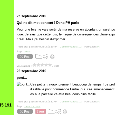
23 septembre 2010
Qui ne dit mot consent ! Donc PH parle
Pour une fois, je vais sortir de ma réserve en abordant un sujet p
ique. Je sais que cette fois, le risque de conséquences d'une ex
t réel. Mais j'ai besoin d'exprimer...
Posté par paysanheureux à 20:54 -
Commentaires [
…
]
- Permalien [
#
]
Tags:
perso
Vous aimez ?
0 vote
22 septembre 2010
pont...
Ces petits travaux prennent beaucoup de temps ! Je profit
ilisable le pont commencé l'autre jour. ces aménagements
ès à la parcelle va être beaucoup plus facile...
Posté par paysanheureux à 22:04 -
Commentaires [
…
]
- Permalien [
#
]
45 191
Tags:
travaux champ