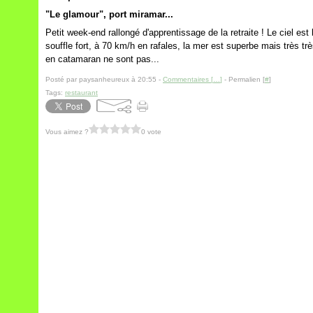
"Le glamour", port miramar...
Petit week-end rallongé d'apprentissage de la retraite ! Le ciel est
souffle fort, à 70 km/h en rafales, la mer est superbe mais très
en catamaran ne sont pas...
Posté par paysanheureux à 20:55 -
Commentaires [
…
]
- Permalien [
#
]
Tags:
restaurant
Vous aimez ?
0 vote