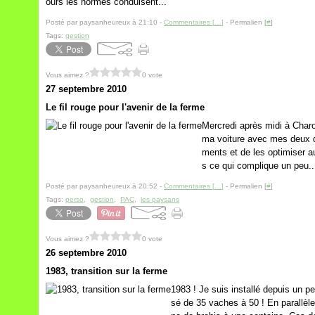
ours les normes conduisent...
Posté par paysanheureux à 21:10 -
Commentaires [
…
]
- Permalien [
#
]
Tags:
gestion
Vous aimez ?
0 vote
27 septembre 2010
Le fil rouge pour l'avenir de la ferme
Mercredi après midi à Charol
ma voiture avec mes deux d
ments et de les optimiser a
s ce qui complique un peu..
Posté par paysanheureux à 20:52 -
Commentaires [
…
]
- Permalien [
#
]
Tags:
perso
,
gestion
,
PAC
,
les paysans
Vous aimez ?
0 vote
26 septembre 2010
1983, transition sur la ferme
1983 ! Je suis installé depuis un p
sé de 35 vaches à 50 ! En parallèle