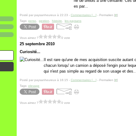
ne de brebis à une centaine. Ces d
es par...
Posté par paysanheureux à 22:23 -
Commentaires [
…
]
- Permalien [
#
]
Tags:
perso
,
gestion
,
histoire
,
les paysans
Vous aimez ?
0 vote
25 septembre 2010
Curiosité...
Il est rare qu'une de mes acquisition suscite autant
chacun lorsqu' un camion a déposé l'engin pour leque
qui n'est pas simple au regard de son usage et des..
Posté par paysanheureux à 16:15 -
Commentaires [
…
]
- Permalien [
#
]
Tags:
elevage
Vous aimez ?
0 vote