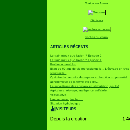
Toulon sur Arroux
Génisses
vaches ou veaux
ARTICLES RÉCENTS
Le train mieux que l’avion ? Episode 2
Le train mieux que l’avion ? Episode 1
Problème canablog
Bilan de 60 ans de vie professionnelle... L'élevage en crise
structurelle !
Optimiser la conduite du trupeau en fonction du potentiel
agronomique de la ferme avec l'IA...
La surveillance des animaux en stabulation, par l'IA
Agriculture, élevage, intelligence artificielle...
Voeux 2024
Une semaine plus tard...
Situation hydrologique
VISITEURS
Depuis la création
1 4