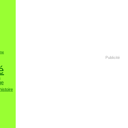
sme
Publicité
é
s
ge
histoire