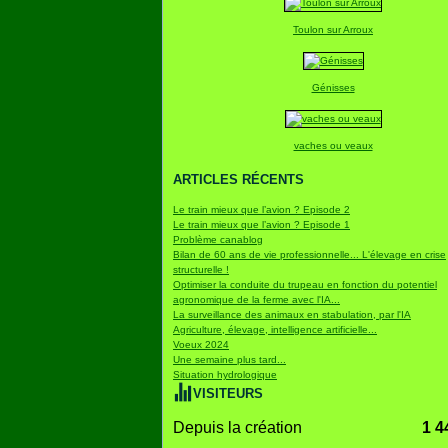
Toulon sur Arroux
Génisses
vaches ou veaux
ARTICLES RÉCENTS
Le train mieux que l’avion ? Episode 2
Le train mieux que l’avion ? Episode 1
Problème canablog
Bilan de 60 ans de vie professionnelle... L'élevage en crise
structurelle !
Optimiser la conduite du trupeau en fonction du potentiel
agronomique de la ferme avec l'IA...
La surveillance des animaux en stabulation, par l'IA
Agriculture, élevage, intelligence artificielle...
Voeux 2024
Une semaine plus tard...
Situation hydrologique
VISITEURS
Depuis la création
1 4