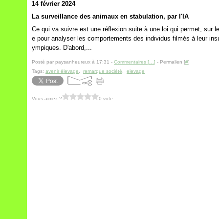
14 février 2024
La surveillance des animaux en stabulation, par l'IA
Ce qui va suivre est une réflexion suite à une loi qui permet, sur le m
e pour analyser les comportements des individus filmés à leur ins
ympiques. D'abord,...
Posté par paysanheureux à 17:31 -
Commentaires [
…
]
- Permalien [
#
]
Tags:
avenir élevage
,
remarque société
,
elevage
Vous aimez ?
0 vote