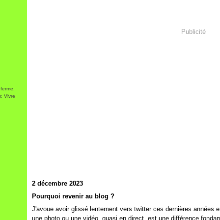
Publicité
 ferme.
. Vivre
2 décembre 2023
Pourquoi revenir au blog ?
J'avoue avoir glissé lentement vers twitter ces dernières années et 
une photo ou une vidéo, quasi en direct, est une différence fondam