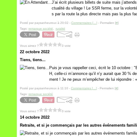
J’ai écrit plusieurs billets de suite mais j’attends
ctualité du village ! Le SSR ferme, sur la volon
s par la route la plus directe mais pas la plus fac
Posté par paysanheureux à 20:02 -
Commentaires [
…
]
- Permalien [
#
]
Tags:
remarque société
,
ruralité
Vous aimez ?
0 vote
22 octobre 2022
Tiens, tiens...
Puis je vous rappeller ceci, écrit le 10 octobre :
H, celle-ci m’annonce qu’il n’y aurait que 30 % d
ment ! Je ne peux m’empêcher de lui répondre : « 
Posté par paysanheureux à 11:10 -
Commentaires [
…
]
- Permalien [
#
]
Tags:
remarque société
Vous aimez ?
0 vote
14 octobre 2022
Retraite, et si je commençais par les autres événements fami