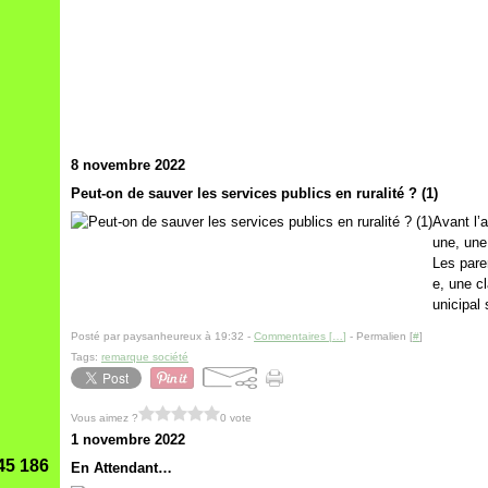
8 novembre 2022
Peut-on de sauver les services publics en ruralité ? (1)
Avant l’
une, une 
Les pare
e, une c
unicipal
Posté par paysanheureux à 19:32 -
Commentaires [
…
]
- Permalien [
#
]
Tags:
remarque société
Vous aimez ?
0 vote
1 novembre 2022
45 186
En Attendant…