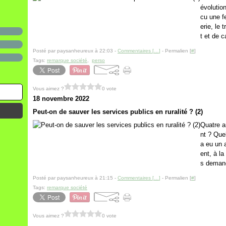
évolutio
cu une f
erie, le
t et de c
Posté par paysanheureux à 22:03 -
Commentaires [
…
]
- Permalien [
#
]
Tags:
remarque société
,
perso
Vous aimez ?
0 vote
18 novembre 2022
Peut-on de sauver les services publics en ruralité ? (2)
Quatre a
nt ? Quel
a eu un 
ent, à la
s demand
Posté par paysanheureux à 21:15 -
Commentaires [
…
]
- Permalien [
#
]
Tags:
remarque société
Vous aimez ?
0 vote