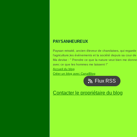
PAYSANHEUREUX
Paysan retraité, ancien éleveur de charolaises, qui regarde
l'agriculture,les événements et la société depuis sa cour de
Ma devise : " Prendre ce que la nature veut bien me donner
avec ce que les hommes me laissent !"
Accueil du blog
Créer un blog avec CanalBlog
Flux RSS
Contacter le propriétaire du blog