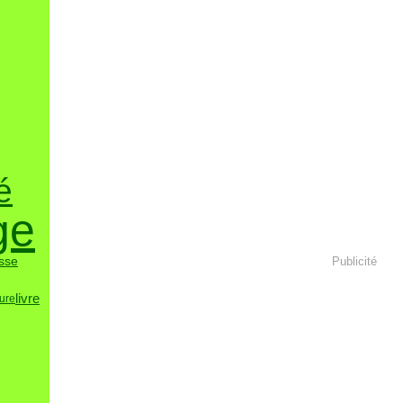
é
ge
sse
Publicité
livre
ure