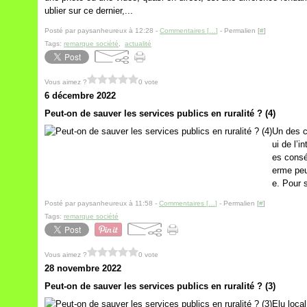
ublier sur ce dernier,...
Posté par paysanheureux à 12:28 -
Commentaires [
…
]
- Permalien [
#
]
Tags:
remarque société
,
actualité
Vous aimez ?
0 vote
6 décembre 2022
Peut-on de sauver les services publics en ruralité ? (4)
Un des c
ui de l’i
es consé
erme peu
e. Pour s
Posté par paysanheureux à 11:58 -
Commentaires [
…
]
- Permalien [
#
]
Tags:
remarque société
Vous aimez ?
0 vote
28 novembre 2022
Peut-on de sauver les services publics en ruralité ? (3)
Elu loca