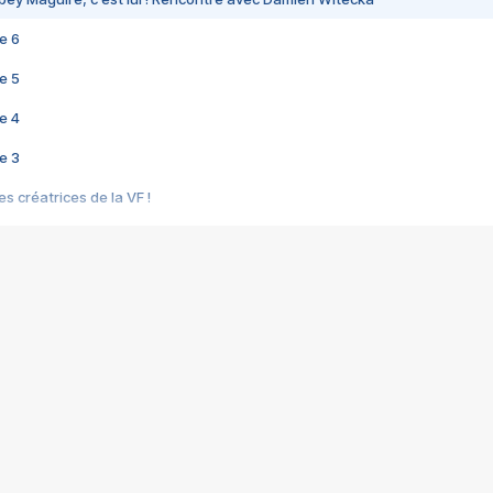
e 6
e 5
e 4
e 3
s créatrices de la VF !
e 2
e 1
e Mektoub My Love arrive enfin ! Rencontre avec Shaïn Boumedine et Sal
i : après Toni en famille
elle réalise le bouleversant Dites lui que je l'aime
ais ! Rencontre autour de Vie privée de Rebecca Zlotowski
 de Marguerite, Grave... Rencontre avec Ella Rumpf