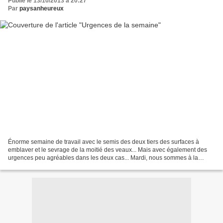
Publié le 13/10/2013 à 20:27
Par
paysanheureux
Énorme semaine de travail avec le semis des deux tiers des surfaces à
emblaver et le sevrage de la moitié des veaux... Mais avec également des
urgences peu agréables dans les deux cas... Mardi, nous sommes à la
bourre : Il faut semer toutes les surfaces...