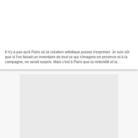
Il n'y a pas qu'à Paris où la création artistique puisse s'exprimer. Je suis sûr
que si l'on faisait un inventaire de tout ce qui s'imagine en province et à la
campagne, on serait surpris. Mais c'est à Paris que la notoriété et la
consécration s’acquièrent......