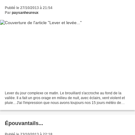
Publié le 27/10/2013 à 21:54
Par
paysanheureux
Lever du jour complexe ce matin. Le brouillard s'accroche au fond de la
vallée. Il a fait un gros orage en milieu de nuit, avec éclairs, vent violent et
pluie... J'ai l'impression que nous avons toujours nos 15 jours météo de
retard, donc nous étions...
Épouvantails...
Publié le 23/10/2013 à 22:18