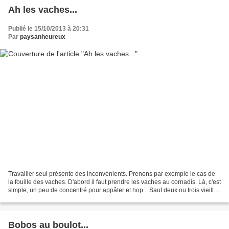
Ah les vaches...
Publié le 15/10/2013 à 20:31
Par
paysanheureux
Travailler seul présente des inconvénients. Prenons par exemple le cas de
la fouille des vaches. D'abord il faut prendre les vaches au cornadis. Là, c'est
simple, un peu de concentré pour appâter et hop... Sauf deux ou trois vieilles
récalcitrantes qui...
Bobos au boulot...