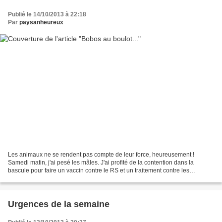
Publié le 14/10/2013 à 22:18
Par
paysanheureux
Les animaux ne se rendent pas compte de leur force, heureusement !
Samedi matin, j'ai pesé les mâles. J'ai profité de la contention dans la
bascule pour faire un vaccin contre le RS et un traitement contre les
strongles. Le RS m'a coûté plusieurs veaux...
Urgences de la semaine