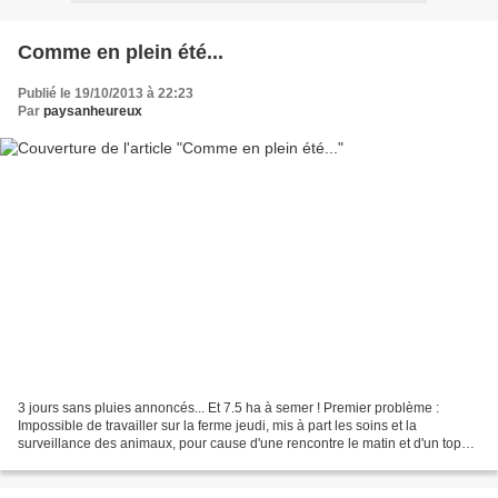
Comme en plein été...
Publié le 19/10/2013 à 22:23
Par
paysanheureux
3 jours sans pluies annoncés... Et 7.5 ha à semer ! Premier problème :
Impossible de travailler sur la ferme jeudi, mis à part les soins et la
surveillance des animaux, pour cause d'une rencontre le matin et d'un topo,
un des plus compliqué qu'il m'ait...