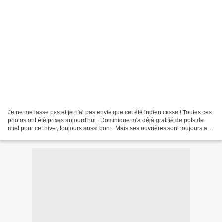
Je ne me lasse pas et je n'ai pas envie que cet été indien cesse ! Toutes ces
photos ont été prises aujourd'hui : Dominique m'a déjà gratifié de pots de
miel pour cet hiver, toujours aussi bon... Mais ses ouvrières sont toujours au
travail. J'avoue avoir...