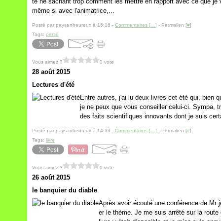
té ne sachant trop comment les mettre en rapport avec ce que je vi
même si avec l'animatrice,...
Posté par paysanheureux à 16:16 -
Commentaires [
…
]
- Permalien [
#
]
Tags:
perso
Vous aimez ?
0 vote
28 août 2015
Lectures d'été
Entre autres, j'ai lu deux livres cet été qui, bien 
je ne peux que vous conseiller celui-ci. Sympa, tr
des faits scientifiques innovants dont je suis certa
Posté par paysanheureux à 14:33 -
Commentaires [
…
]
- Permalien [
#
]
Tags:
livre
Vous aimez ?
0 vote
26 août 2015
le banquier du diable
Après avoir écouté une conférence de Mr j
er le thème. Je me suis arrêté sur la route