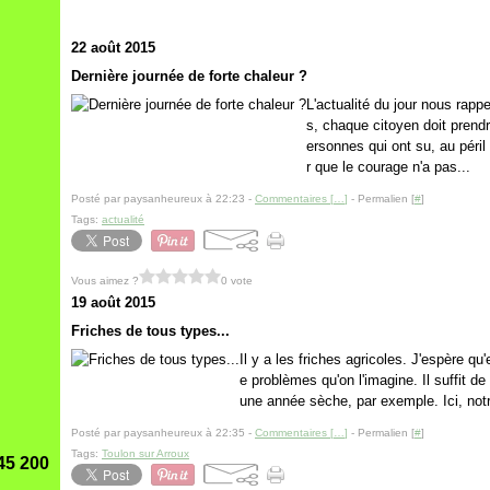
22 août 2015
Dernière journée de forte chaleur ?
L'actualité du jour nous rap
s, chaque citoyen doit prend
ersonnes qui ont su, au péril 
r que le courage n'a pas...
Posté par paysanheureux à 22:23 -
Commentaires [
…
]
- Permalien [
#
]
Tags:
actualité
Vous aimez ?
0 vote
19 août 2015
Friches de tous types...
Il y a les friches agricoles. J'espère qu
e problèmes qu'on l'imagine. Il suffit d
une année sèche, par exemple. Ici, not
Posté par paysanheureux à 22:35 -
Commentaires [
…
]
- Permalien [
#
]
Tags:
Toulon sur Arroux
45 200