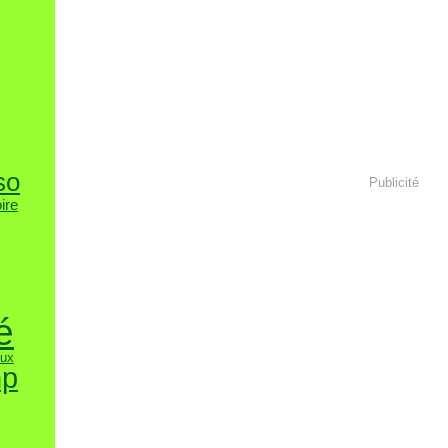
so
Publicité
oire
é
aux
mp