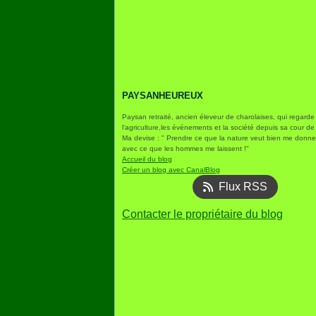
PAYSANHEUREUX
Paysan retraité, ancien éleveur de charolaises, qui regarde
l'agriculture,les événements et la société depuis sa cour de
Ma devise : " Prendre ce que la nature veut bien me donner
avec ce que les hommes me laissent !"
Accueil du blog
Créer un blog avec CanalBlog
Flux RSS
Contacter le propriétaire du blog