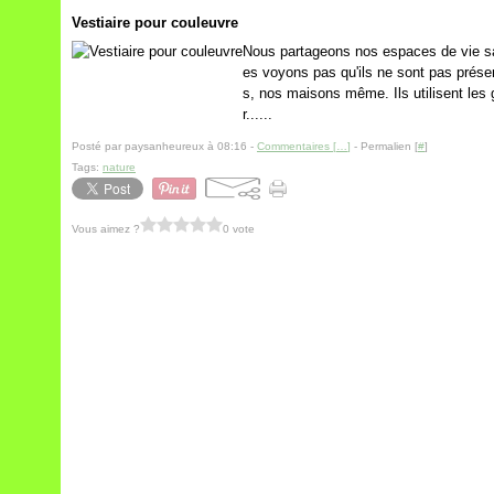
Vestiaire pour couleuvre
Nous partageons nos espaces de vie san
es voyons pas qu'ils ne sont pas prése
s, nos maisons même. Ils utilisent les 
r......
Posté par paysanheureux à 08:16 -
Commentaires [
…
]
- Permalien [
#
]
Tags:
nature
Vous aimez ?
0 vote