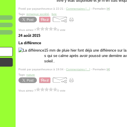
livre y était disponible et je m’en suis enq
Posté par paysanheureux à 22:21 -
Commentaires [
…
]
- Permalien [
#
]
Tags:
remarque société
,
livre
Vous aimez ?
0 vote
24 août 2015
La différence
15 mm de pluie hier font déjà une différence sur la
s qui se calme après avoir poussé une dernière aver
soleil..
Posté par paysanheureux à 19:04 -
Commentaires [
…
]
- Permalien [
#
]
Tags:
nature
Vous aimez ?
0 vote