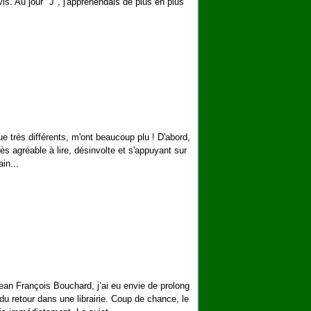
s. Au jour "J", j'appréhendais de plus en plus
que très différents, m'ont beaucoup plu ! D'abord,
ès agréable à lire, désinvolte et s'appuyant sur
in...
ean François Bouchard, j’ai eu envie de prolong
 du retour dans une librairie. Coup de chance, le