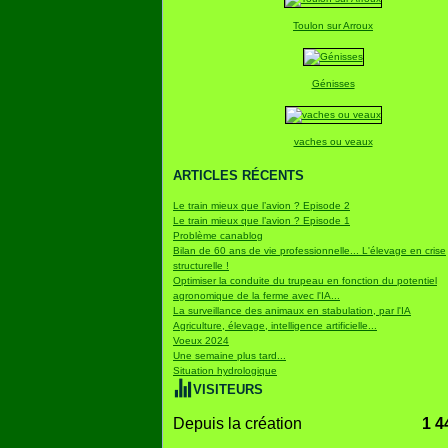
Toulon sur Arroux
Génisses
vaches ou veaux
ARTICLES RÉCENTS
Le train mieux que l’avion ? Episode 2
Le train mieux que l’avion ? Episode 1
Problème canablog
Bilan de 60 ans de vie professionnelle... L'élevage en crise
structurelle !
Optimiser la conduite du trupeau en fonction du potentiel
agronomique de la ferme avec l'IA...
La surveillance des animaux en stabulation, par l'IA
Agriculture, élevage, intelligence artificielle...
Voeux 2024
Une semaine plus tard...
Situation hydrologique
VISITEURS
Depuis la création
1 4