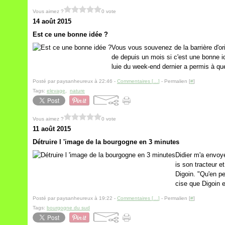
Vous aimez ?
0 vote
14 août 2015
Est ce une bonne idée ?
Vous vous souvenez de la barrière d'or
de depuis un mois si c'est une bonne 
luie du week-end dernier a permis à qu
Posté par paysanheureux à 22:46 -
Commentaires [
…
]
- Permalien [
#
]
Tags:
elevage
,
nature
Vous aimez ?
0 vote
11 août 2015
Détruire l 'image de la bourgogne en 3 minutes
Didier m'a envoy
is son tracteur e
Digoin. "Qu'en pe
cise que Digoin e
Posté par paysanheureux à 19:22 -
Commentaires [
…
]
- Permalien [
#
]
Tags:
bourgogne du sud