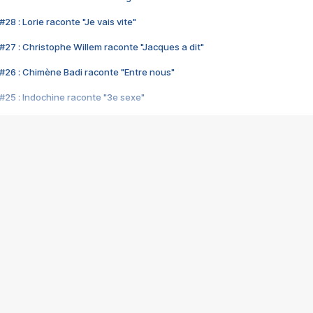
28 : Lorie raconte "Je vais vite"
#27 : Christophe Willem raconte "Jacques a dit"
#26 : Chimène Badi raconte "Entre nous"
#25 : Indochine raconte "3e sexe"
#24 : Zaho raconte "C'est chelou"
#23 : Patrick Bruel raconte "Au café des délices"
#22 : Kyo raconte "Le chemin"
#21 : Nolwenn Leroy raconte "Cassé"
#20 : Patrick Hernandez raconte "Born to be alive"
#19 : Lorie raconte "Près de moi"
#18 : Michael Jones raconte "A nos actes manqués" (avec Jean-Jacque
#17 : Khaled raconte "Aïcha"