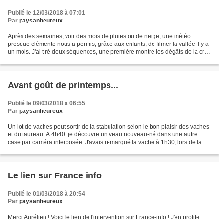
Publié le 12/03/2018 à 07:01
Par
paysanheureux
Après des semaines, voir des mois de pluies ou de neige, une météo
presque clémente nous a permis, grâce aux enfants, de filmer la vallée il y a
un mois. J'ai tiré deux séquences, une première montre les dégâts de la crue
dans la plaine ! Je n'ai pas...
Avant goût de printemps...
Publié le 09/03/2018 à 06:55
Par
paysanheureux
Un lot de vaches peut sortir de la stabulation selon le bon plaisir des vaches
et du taureau. A 4h40, je découvre un veau nouveau-né dans une autre
case par caméra interposée. J'avais remarqué la vache à 1h30, lors de la
précédente cession. Je vais donc...
Le lien sur France info
Publié le 01/03/2018 à 20:54
Par
paysanheureux
Merci Aurélien ! Voici le lien de l'intervention sur France-info ! J'en profite